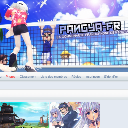
unauté francophone de Pangya !
g
Photos
Classement
Liste des membres
Règles
Inscription
S'identifier