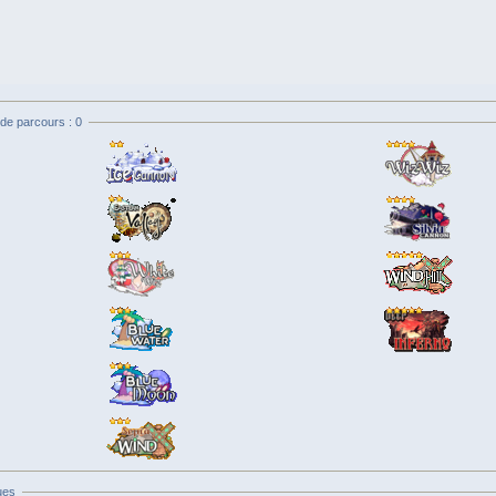
de parcours : 0
ues