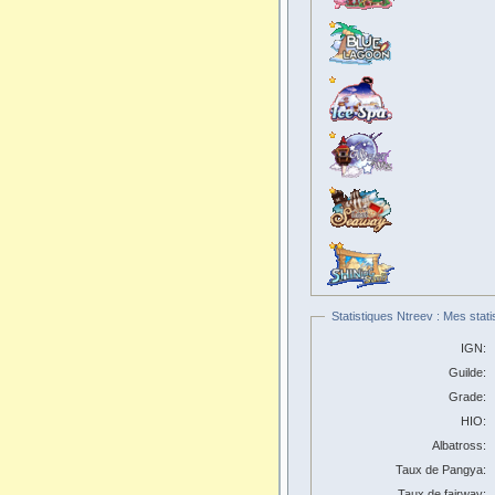
Statistiques Ntreev : Mes stati
IGN:
Guilde:
Grade:
HIO:
Albatross:
Taux de Pangya:
Taux de fairway: