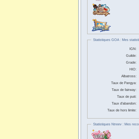
Statistiques GOA : Mes statist
IGN:
Guilde:
Grade:
HIO:
Albatross:
Taux de Pangya:
Taux de fairway:
Taux de putt:
Taux d'abandon:
Taux de hors limite:
Statistiques Ntreev : Mes reco