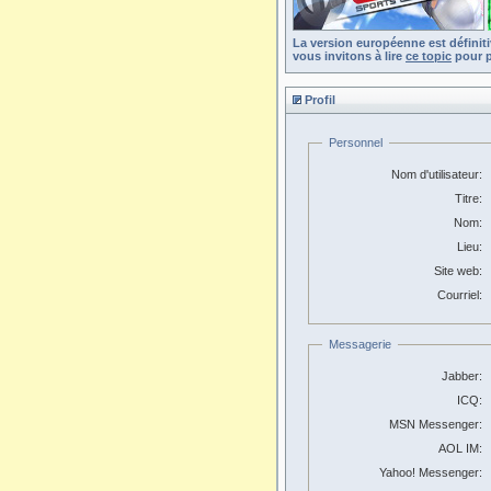
La version européenne est définit
vous invitons à lire
ce topic
pour p
Profil
Personnel
Nom d'utilisateur:
Titre:
Nom:
Lieu:
Site web:
Courriel:
Messagerie
Jabber:
ICQ:
MSN Messenger:
AOL IM:
Yahoo! Messenger: