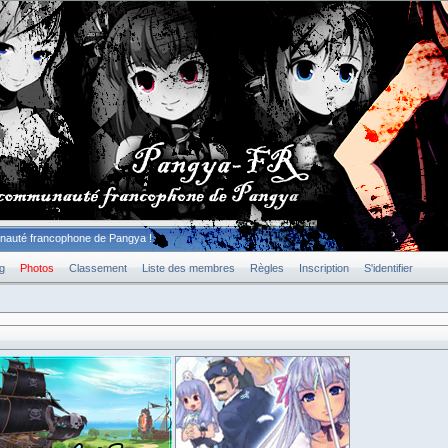
unauté francophone de Pangya !
g
Photos
Classement
Liste des membres
Règles
Inscription
S'identifier