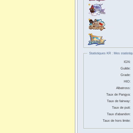
Statistiques KR : Mes statistiq
IGN:
Guilde:
Grade:
HIO:
Albatross:
Taux de Pangya:
Taux de fairway:
Taux de putt:
Taux d'abandon:
Taux de hors limite: