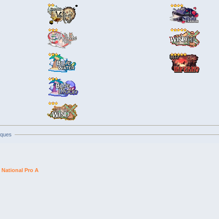
iques
National Pro A