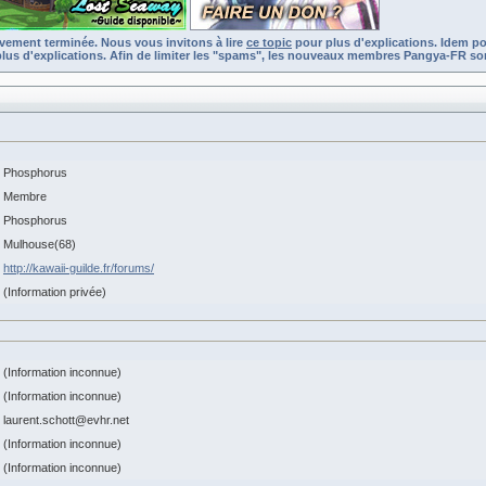
ivement terminée. Nous vous invitons à lire
ce topic
pour plus d'explications. Idem po
lus d'explications. Afin de limiter les "spams", les nouveaux membres Pangya-FR son
Phosphorus
Membre
Phosphorus
Mulhouse(68)
http://kawaii-guilde.fr/forums/
(Information privée)
(Information inconnue)
(Information inconnue)
laurent.schott@evhr.net
(Information inconnue)
(Information inconnue)