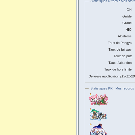
Statistiques Ntreev : Mes stati
IGN:
Guilde:
Grade:
HIO:
Albatross:
Taux de Pangya:
Taux de fairway:
Taux de putt:
Taux d'abandon:
Taux de hors limite:
Dernière modification (15-11-2
Statistiques KR : Mes records 