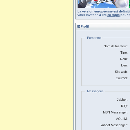
La version européenne est définit
vous invitons à lire
ce topic
pour p
Profil
Personnel
Nom d'utilisateur:
Titre:
Nom:
Lieu:
Site web:
Courriel:
Messagerie
Jabber:
ICQ:
MSN Messenger:
AOL IM:
Yahoo! Messenger: