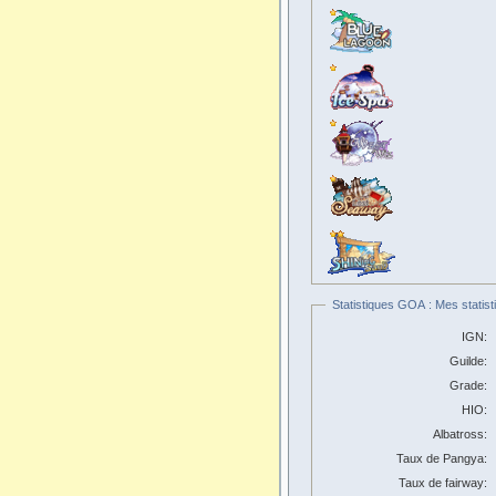
Statistiques GOA : Mes statist
IGN:
Guilde:
Grade:
HIO:
Albatross:
Taux de Pangya:
Taux de fairway: