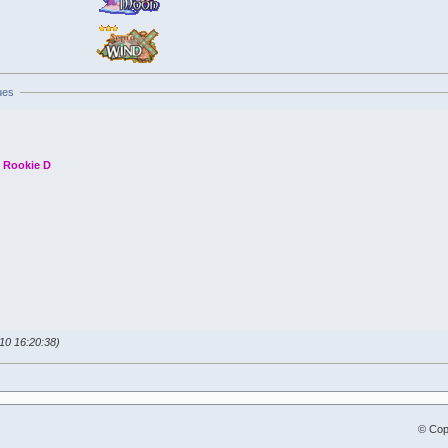
ues
Rookie D
010 16:20:38)
© Cop