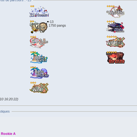
rds de parcours : -13
-13
1750 pangs
010 16:20:22)
stiques
Rookie A