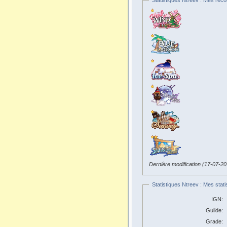
Statistiques Ntreev : Mes reco
Dernière modification (17-07-2
Statistiques Ntreev : Mes stati
IGN:
Guilde:
Grade: