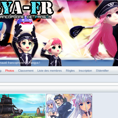
unauté francophone de Pangya !
g
Photos
Classement
Liste des membres
Règles
Inscription
S'identifier