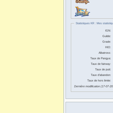
Statistiques KR : Mes statistiq
IGN:
Guilde:
Grade:
HIO:
Albatross:
Taux de Pangya:
Taux de fairway:
Taux de putt:
Taux d'abandon:
Taux de hors limite:
Dernière modification (17-07-2