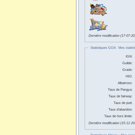
Dernière modification (17-07-2
Statistiques GOA : Mes statist
IGN:
Guilde:
Grade:
HIO:
Albatross:
Taux de Pangya:
Taux de fairway:
Taux de putt:
Taux d'abandon:
Taux de hors limite:
Dernière modification (15-11-2