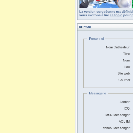
La version européenne est définit
vous invitons à lire
ce topic
pour p
Profil
Personnel
Nom d'utilisateur:
Titre:
Nom:
Lieu:
Site web:
Courriel:
Messagerie
Jabber:
ICQ:
MSN Messenger:
AOL IM:
Yahoo! Messenger: