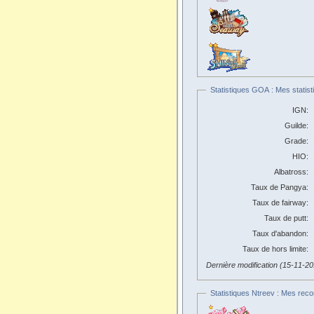
Statistiques GOA : Mes statist
IGN:
Guilde:
Grade:
HIO:
Albatross:
Taux de Pangya:
Taux de fairway:
Taux de putt:
Taux d'abandon:
Taux de hors limite:
Dernière modification (15-11-2
Statistiques Ntreev : Mes reco