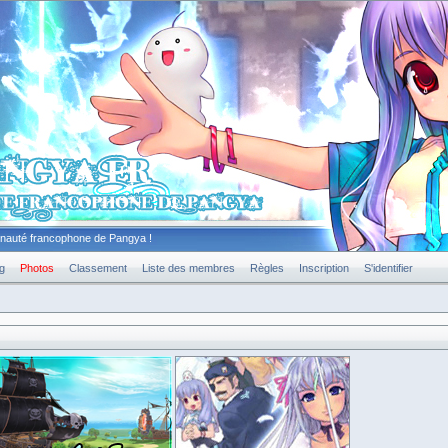
unauté francophone de Pangya !
g
Photos
Classement
Liste des membres
Règles
Inscription
S'identifier