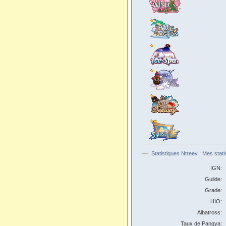
Statistiques Ntreev : Mes stati
IGN:
Guilde:
Grade:
HIO:
Albatross:
Taux de Pangya: