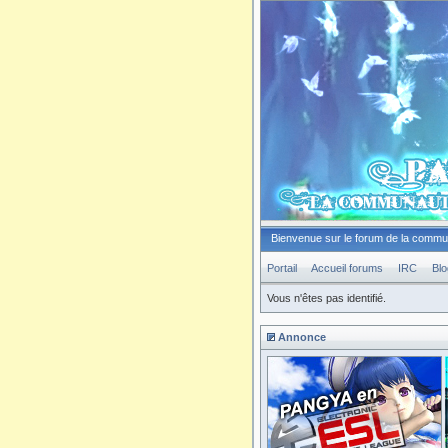
Bienvenue sur le forum de la comm
Portail
Accueil forums
IRC
Blo
Vous n'êtes pas identifié.
Annonce