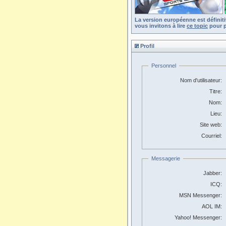
La version européenne est définit
vous invitons à lire
ce topic
pour p
Profil
Personnel
Nom d'utilisateur:
Titre:
Nom:
Lieu:
Site web:
Courriel:
Messagerie
Jabber:
ICQ:
MSN Messenger:
AOL IM:
Yahoo! Messenger: