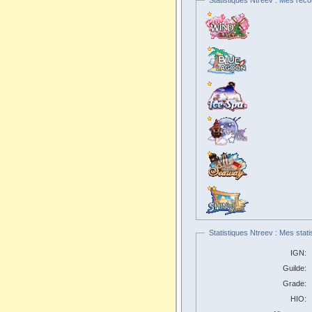
Statistiques Ntreev : Mes reco
Statistiques Ntreev : Mes stati
IGN:
Guilde:
Grade:
HIO: