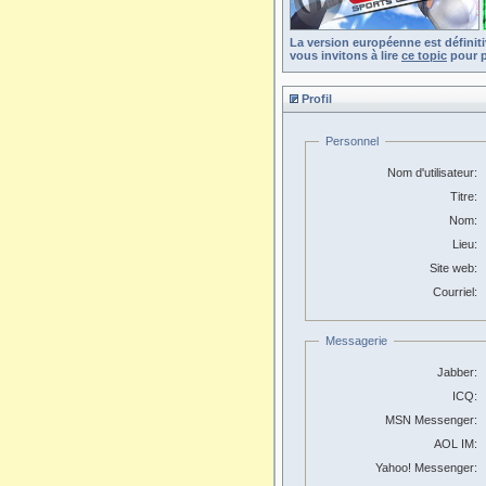
La version européenne est définit
vous invitons à lire
ce topic
pour p
Profil
Personnel
Nom d'utilisateur:
Titre:
Nom:
Lieu:
Site web:
Courriel:
Messagerie
Jabber:
ICQ:
MSN Messenger:
AOL IM:
Yahoo! Messenger: