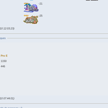
-21
-25
010 12:03:23)
iques
Pro E
1150
446
010 07:44:01)