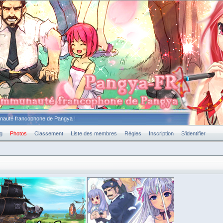
unauté francophone de Pangya !
g
Photos
Classement
Liste des membres
Règles
Inscription
S'identifier