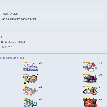
(Aucun avatar)
Pas de signature dans le profil.
3
16-11-2010 07:38:28
25-05-2010
s de parcours : -383
-28
-24
-29
-25
-17
-24
-21