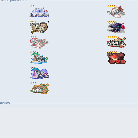
rds de parcours : 0
stiques