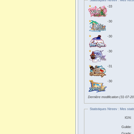
Statistiques Ntreev : Mes reco
-33
-30
-30
-30
-31
-30
Dernière modification (31-07-2
Statistiques Ntreev : Mes stati
IGN:
Guilde:
Grade: