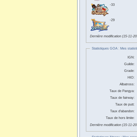
-33
-29
Dernière modification (15-11-2
Statistiques GOA : Mes statist
IGN:
Guilde:
Grade:
HIO:
Albatross:
Taux de Pangya:
Taux de fairway:
Taux de putt:
Taux d'abandon:
Taux de hors limite:
Dernière modification (15-11-2