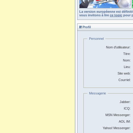
La version européenne est définit
vous invitons à lire
ce topic
pour p
Profil
Personnel
Nom d'utilisateur:
Titre:
Nom:
Lieu:
Site web:
Courriel:
Messagerie
Jabber:
ICQ:
MSN Messenger:
AOL IM:
Yahoo! Messenger: