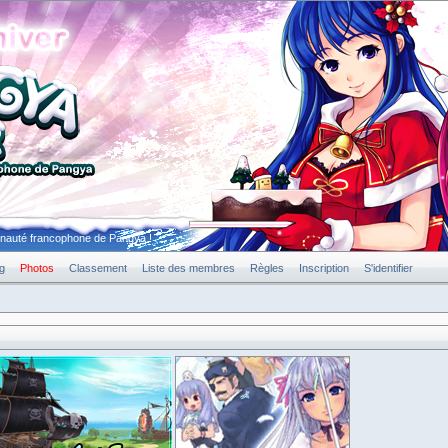
unauté francophone de Pangya !
g
Photos
Classement
Liste des membres
Règles
Inscription
S'identifier