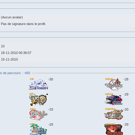
(Aucun avatar)
Pas de signature dans le profil.
10
18-11-2010 00:38:07
15-11-2010
s de parcours : -450
-30
-28
-29
-33
-20
-29
-29