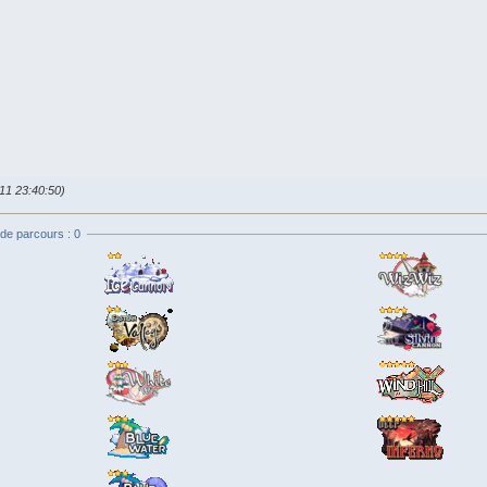
011 23:40:50)
de parcours : 0