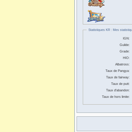
Statistiques KR : Mes statistiq
IGN:
Guilde:
Grade:
HIO:
Albatross:
Taux de Pangya:
Taux de fairway:
Taux de putt:
Taux d'abandon:
Taux de hors limite: