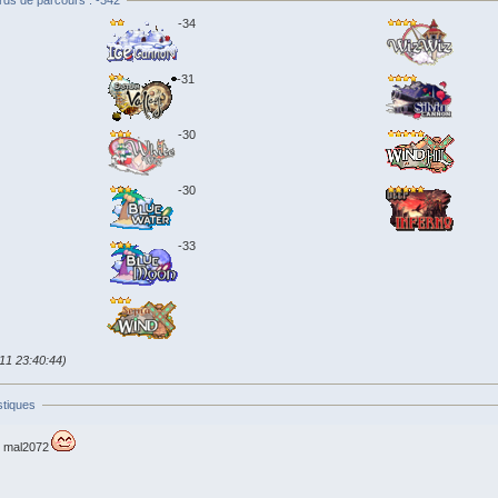
rds de parcours : -342
-34
-31
-30
-30
-33
011 23:40:44)
stiques
mal2072