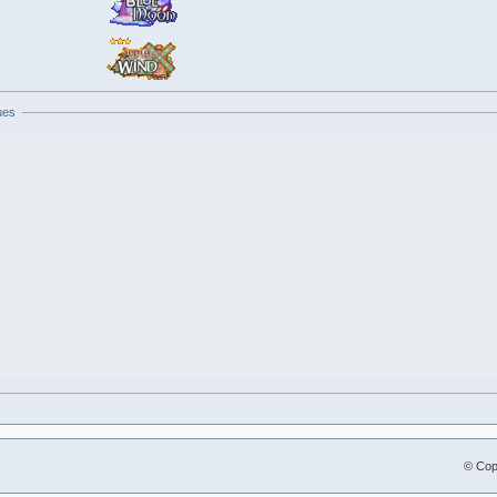
ues
© Cop