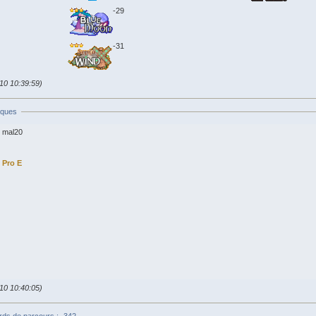
-29
-31
010 10:39:59)
iques
mal20
Pro E
010 10:40:05)