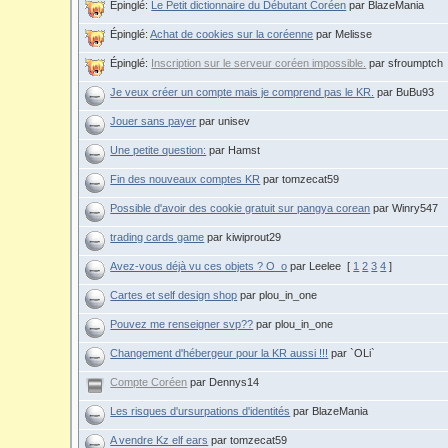
Épinglé:
Le Petit dictionnaire du Débutant Coréen
par BlazeMania
Épinglé:
Achat de cookies sur la coréenne
par Melisse
Épinglé:
Inscription sur le serveur coréen impossible.
par sfroumptch
Je veux créer un compte mais je comprend pas le KR.
par BuBu93
Jouer sans payer
par unisev
Une petite question:
par Hamst
Fin des nouveaux comptes KR
par tomzecat59
Possible d'avoir des cookie gratuit sur pangya corean
par Winry547
trading cards game
par kiwiprout29
Avez-vous déjà vu ces objets ? O_o
par Leelee
[
1
2
3
4
]
Cartes et self design shop
par plou_in_one
Pouvez me renseigner svp??
par plou_in_one
Changement d'hébergeur pour la KR aussi !!!
par `OLi`
Compte Coréen
par Dennys14
Les risques d'ursurpations d'identités
par BlazeMania
A vendre Kz elf ears
par tomzecat59