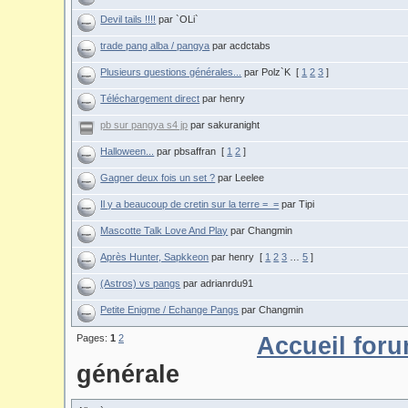
Devil tails !!!!
par `OLi`
trade pang alba / pangya
par acdctabs
Plusieurs questions générales...
par Polz`K
[
1
2
3
]
Téléchargement direct
par henry
pb sur pangya s4 jp
par sakuranight
Halloween...
par pbsaffran
[
1
2
]
Gagner deux fois un set ?
par Leelee
Il y a beaucoup de cretin sur la terre =_=
par Tipi
Mascotte Talk Love And Play
par Changmin
Après Hunter, Sapkkeon
par henry
[
1
2
3
…
5
]
(Astros) vs pangs
par adrianrdu91
Petite Enigme / Echange Pangs
par Changmin
Pages:
1
2
Accueil for
générale