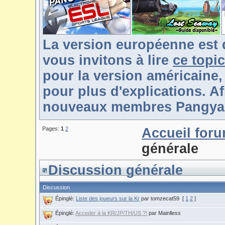
La version européenne est 
vous invitons à lire
ce topic
pour la version américaine,
pour plus d'explications. Af
nouveaux membres Pangya-F
Pages:
1
2
Accueil for
générale
Discussion générale
Discussion
Épinglé:
Liste des joueurs sur la Kr
par tomzecat59
[
1
2
]
Épinglé:
Acceder à la KR/JP/TH/US ?!
par Mainlless