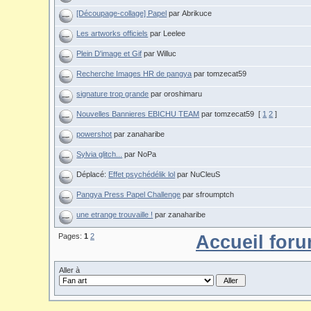
[Découpage-collage] Papel
par Abrikuce
Les artworks officiels
par Leelee
Plein D'image et Gif
par Willuc
Recherche Images HR de pangya
par tomzecat59
signature trop grande
par oroshimaru
Nouvelles Bannieres EBICHU TEAM
par tomzecat59
[
1
2
]
powershot
par zanaharibe
Sylvia glitch...
par NoPa
Déplacé:
Effet psychédélik lol
par NuCleuS
Pangya Press Papel Challenge
par sfroumptch
une etrange trouvaille !
par zanaharibe
Pages:
1
2
Accueil for
Aller à