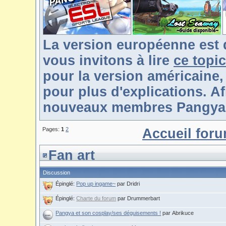
La version européenne est 
vous invitons à lire
ce topic
pour la version américaine,
pour plus d'explications. Af
nouveaux membres Pangya-F
Pages:
1
2
Accueil for
Fan art
Discussion
Épinglé:
Pop up ingame~
par Dridri
Épinglé:
Charte du forum
par Drummerbart
Pangya et son cosplay/ses déguisements !
par Abrikuce