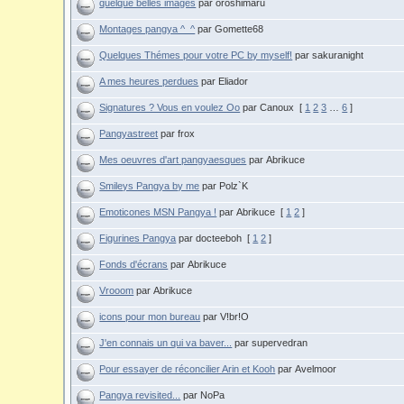
quelque belles images
par oroshimaru
Montages pangya ^_^
par Gomette68
Quelques Thémes pour votre PC by myself!
par sakuranight
A mes heures perdues
par Eliador
Signatures ? Vous en voulez Oo
par Canoux
[
1
2
3
…
6
]
Pangyastreet
par frox
Mes oeuvres d'art pangyaesques
par Abrikuce
Smileys Pangya by me
par Polz`K
Emoticones MSN Pangya !
par Abrikuce
[
1
2
]
Figurines Pangya
par docteeboh
[
1
2
]
Fonds d'écrans
par Abrikuce
Vrooom
par Abrikuce
icons pour mon bureau
par V!br!O
J'en connais un qui va baver...
par supervedran
Pour essayer de réconcilier Arin et Kooh
par Avelmoor
Pangya revisited...
par NoPa