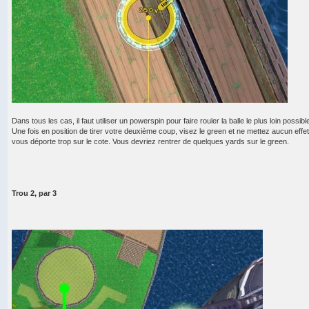
Dans tous les cas, il faut utiliser un powerspin pour faire rouler la balle le plus loin possibl
Une fois en position de tirer votre deuxième coup, visez le green et ne mettez aucun effet 
vous déporte trop sur le cote. Vous devriez rentrer de quelques yards sur le green.
Trou 2, par 3