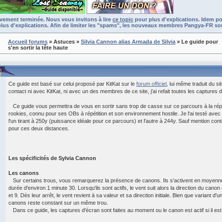
ivement terminée. Nous vous invitons à lire
ce topic
pour plus d'explications. Idem po
lus d'explications. Afin de limiter les "spams", les nouveaux membres Pangya-FR son
Accueil forums
» Astuces
»
Silvia Cannon alias Armada de Silvia
» Le guide pour
s'en sortir la tête haute
Ce guide est basé sur celui proposé par KitKat sur le
forum officiel
, lui même traduit du si
contact ni avec KitKat, ni avec un des membres de ce site, j'ai refait toutes les captures 
Ce guide vous permettra de vous en sortir sans trop de casse sur ce parcours à la répu
rookies, connu pour ses OBs à répétition et son environnement hostile. Je l'ai testé avec
l'un tirant à 250y (puissance idéale pour ce parcours) et l'autre à 244y. Sauf mention con
pour ces deux distances.
Les spécificités de Sylvia Cannon
Les canons
Sur certains trous, vous remarquerez la présence de canons. Ils s'activent en moyenne
durée d'environ 1 minute 30. Lorsqu'ils sont actifs, le vent suit alors la direction du can
et 9. Dès leur arrêt, le vent revient à sa valeur et sa direction initiale. Bien que variant d'un
canons reste constant sur un même trou.
Dans ce guide, les captures d'écran sont faites au moment ou le canon est actif si il est