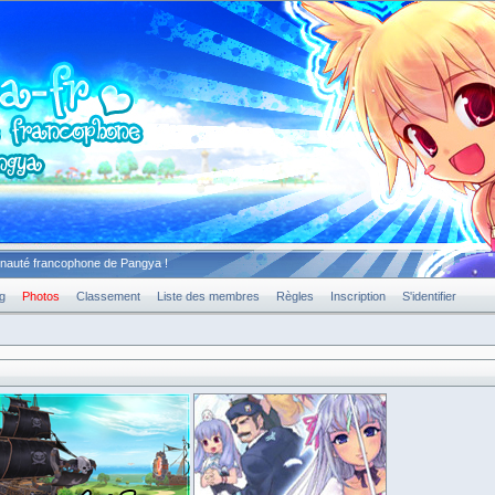
unauté francophone de Pangya !
g
Photos
Classement
Liste des membres
Règles
Inscription
S'identifier