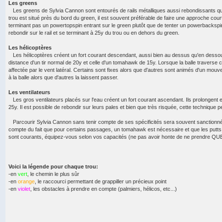
Les greens
Les greens de Sylvia Cannon sont entourés de rails métalliques aussi rebondissants qu
trou est situé près du bord du green, il est souvent préférable de faire une approche cou
terminant pas un powertopspin entrant sur le green plutôt que de tenter un powerbacksp
rebondir sur le rail et se terminant à 25y du trou ou en dehors du green.
Les hélicoptères
Les hélicoptères créent un fort courant descendant, aussi bien au dessus qu'en dessou
distance d'un tir normal de 20y et celle d'un tomahawk de 15y. Lorsque la balle traverse c
affectée par le vent latéral. Certains sont fixes alors que d'autres sont animés d'un mouve
à la balle alors que d'autres la laissent passer.
Les ventilateurs
Les gros ventilateurs placés sur l'eau créent un fort courant ascendant. Ils prolongent 
25y. Il est possible de rebondir sur leurs pales et bien que très risquée, cette technique 
Parcourir Sylvia Cannon sans tenir compte de ses spécificités sera souvent sanctionné
compte du fait que pour certains passages, un tomahawk est nécessaire et que les putts 
sont courants, équipez-vous selon vos capacités (ne pas avoir honte de ne prendre QUE
Voici la légende pour chaque trou:
-en
vert
, le chemin le plus sûr
-en
orange
, le raccourci permettant de grappiller un précieux point
-en
violet
, les obstacles à prendre en compte (palmiers, hélicos, etc...)