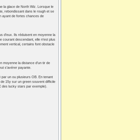
e la glace de North Wiz. Lorsque le
rte, rebondissant dans le rough et se
in ayant de fortes chances de
s d'eux. Ils réduisent en moyenne la
e courant descendant, elle n'est plus
ment vertical, certains font obstacle
en moyenne la distance d'un tir de
peut s'avérer payante.
 par un ou plusieurs OB. En tenant
de 15y sur un green souvent difficile
 des lucky stars par exemple).