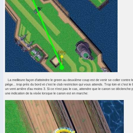
La meilleure façon d'atteindre le green au deuxième coup est de venir se coller contre le
piège... trop près du bord et c'est le club restriction qui vous attends. Trop loin et c'est le b
un vent arrière d'au moins 3. Si ce n'est pas le cas, attendre que le canon se déclenche po
une indication de la visée lorsque le canon est en marche: