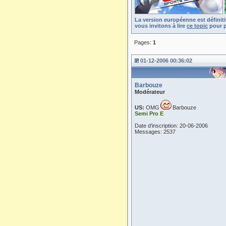
La version européenne est définit
vous invitons à lire
ce topic
pour p
Pages:
1
01-12-2006 00:36:02
Barbouze
Modérateur
US:
OMG
Barbouze
Semi Pro E
Date d'inscription: 20-06-2006
Messages: 2537