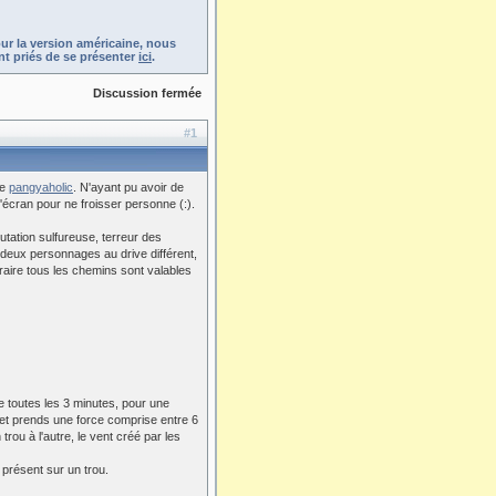
ur la version américaine, nous
t priés de se présenter
ici
.
Discussion fermée
#1
te
pangyaholic
. N'ayant pu avoir de
d'écran pour ne froisser personne (:).
tation sulfureuse, terreur des
 deux personnages au drive différent,
traire tous les chemins sont valables
 toutes les 3 minutes, pour une
on et prends une force comprise entre 6
 trou à l'autre, le vent créé par les
 présent sur un trou.