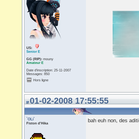
US:
Senior E
GG (RIP):
mouny
Amateur E
Date d'inscription: 25-11-2007
Messages: 850
Hors ligne
01-02-2008 17:55:55
`OLi`
bah euh non, des aditi
Fiston d'Hika
___________