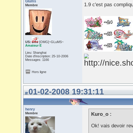
Glums
1.9 c'est pas compliqu
Membre
US:
[OMG]~GLuMS~
Amateur E
Lieu: Shanghai
Date d'inscription: 25-10-2006
Messages: 1166
Hors ligne
01-02-2008 19:31:11
henry
Membre
Kuro_o :
Ok! vais devoir r