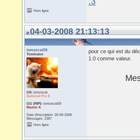
:3
Hors ligne
04-03-2008 21:13:13
tomzecat59
pour ce qui est du déc
Tominator
1.0 comme valeur.
Mes
US:
tomzecat
National Pro E
GG (RIP):
tomzecat59
Master A
Date d'inscription: 26-09-2006
Messages: 2387
Hors ligne