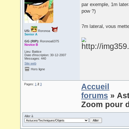
par exemple, 1m latera
pow ?)
7m lateral, vous met
US:
Roronoa
Senior A
GG (RIP):
Roronoa6375
Novice B
Lieu: Battice
Date d'inscription: 30-12-2007
Messages: 440
Site web
Hors ligne
Pages:
1
2
3
Accueil
forums
» As
Zoom pour d
Aller à