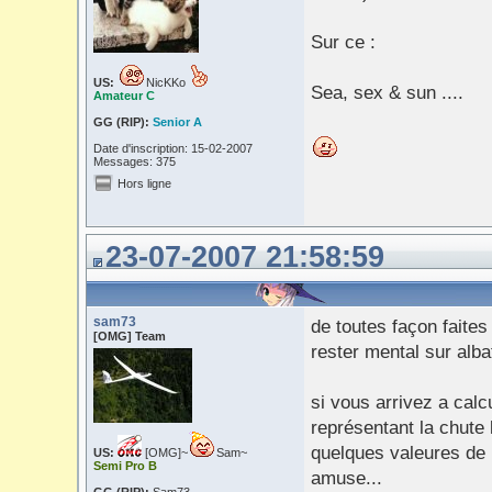
Sur ce :
US:
NicKKo
Sea, sex & sun ....
Amateur C
GG (RIP):
Senior A
Date d'inscription: 15-02-2007
Messages: 375
Hors ligne
23-07-2007 21:58:59
sam73
de toutes façon faites
[OMG] Team
rester mental sur alba
si vous arrivez a calc
représentant la chute 
quelques valeures de 
US:
[OMG]~
Sam~
Semi Pro B
amuse...