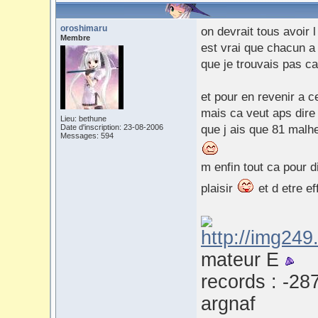
oroshimaru
on devrait tous avoir l
Membre
est vrai que chacun a 
que je trouvais pas ca
et pour en revenir a c
mais ca veut aps dire 
Lieu: bethune
Date d'inscription: 23-08-2006
que j ais que 81 malhe
Messages: 594
m enfin tout ca pour d
plaisir
et d etre e
mateur E
records : -28
argnaf