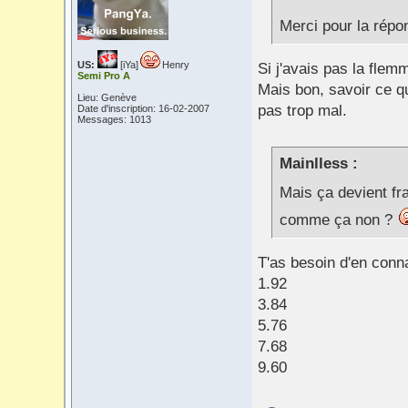
Merci pour la répo
US:
[iYa]
Henry
Si j'avais pas la fle
Semi Pro A
Mais bon, savoir ce q
Lieu: Genève
pas trop mal.
Date d'inscription: 16-02-2007
Messages: 1013
Mainlless :
Mais ça devient fr
comme ça non ?
T'as besoin d'en conna
1.92
3.84
5.76
7.68
9.60