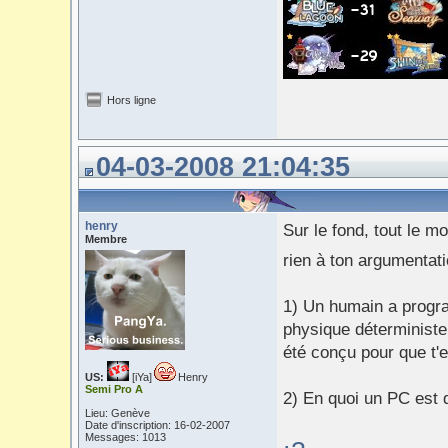
Hors ligne
04-03-2008 21:04:35
henry
Sur le fond, tout le m
Membre
rien à ton argumentat
1) Un humain a progra
physique déterministe,
été conçu pour que t'
US:
[iYa]
Henry
Semi Pro A
2) En quoi un PC est d
Lieu: Genève
Date d'inscription: 16-02-2007
Messages: 1013