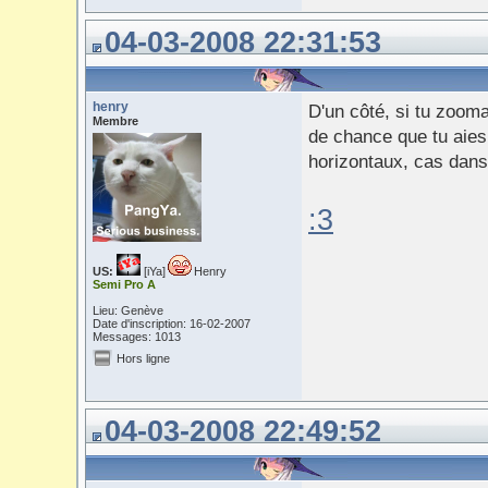
04-03-2008 22:31:53
henry
D'un côté, si tu zooma
Membre
de chance que tu aies
horizontaux, cas dans 
:3
US:
[iYa]
Henry
Semi Pro A
Lieu: Genève
Date d'inscription: 16-02-2007
Messages: 1013
Hors ligne
04-03-2008 22:49:52