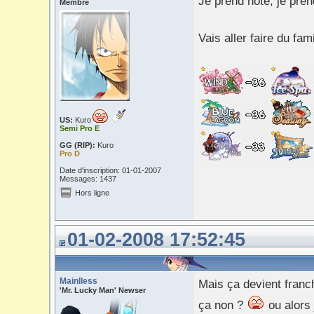
Je prend note, je pre
Membre
Vais aller faire du fa
US:
Kuro
Semi Pro E
GG (RIP):
Kuro
Pro D
Date d'inscription: 01-01-2007
Messages: 1437
Hors ligne
01-02-2008 17:52:45
Mainlless
Mais ça devient fran
'Mr. Lucky Man' Newser
ça non ?
ou alors 