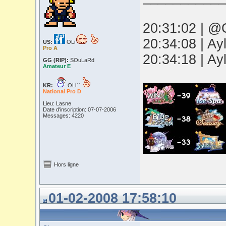
20:31:02 | @O
20:34:08 | Ay
US:
OLi
Pro A
20:34:18 | Ay
GG (RIP):
SOuLaRd
Amateur E
KR:
OLi``
National Pro D
Lieu: Lasne
Date d'inscription: 07-07-2006
Messages: 4220
Hors ligne
01-02-2008 17:58:10