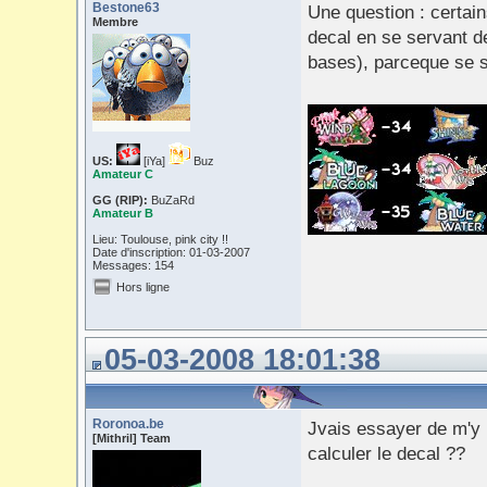
Bestone63
Une question : certain
Membre
decal en se servant d
bases), parceque se se
US:
[iYa]
Buz
Amateur C
GG (RIP):
BuZaRd
Amateur B
Lieu: Toulouse, pink city !!
Date d'inscription: 01-03-2007
Messages: 154
Hors ligne
05-03-2008 18:01:38
Roronoa.be
Jvais essayer de m'y
[Mithril] Team
calculer le decal ??