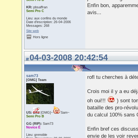
Enfin bon, apparemme
KR:
pbsaffran
Semi Pro C
avis...
Lieu: aux confins du monde
Date d'inscription: 26-04-2006
Messages: 268
Site web
Hors ligne
04-03-2008 20:42:54
sam73
rofl tu cherches à dét
[OMG] Team
Crois moi il y a eu 
oh oui!!!
) sont to
bataille des pro-révol
US:
[OMG]~
Sam~
du calcul 100% sans
Semi Pro B
GG (RIP):
Sam73
Novice E
Enfin bref ces discuss
Lieu: grenoble
envie de les voir rev