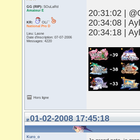
GG (RIP):
SOuLaRd
Amateur E
20:31:02 | @O
20:34:08 | Ay
KR:
OLi``
National Pro D
20:34:18 | Ay
Lieu: Lasne
Date d'inscription: 07-07-2006
Messages: 4220
Hors ligne
01-02-2008 17:45:18
Kuro_o