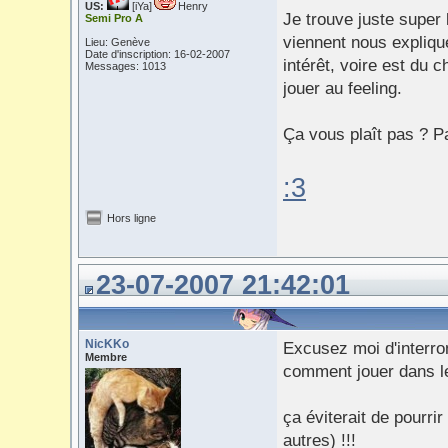
US:
[iYa]
Henry
Je trouve juste super
Semi Pro A
viennent nous expliqu
Lieu: Genève
Date d'inscription: 16-02-2007
intérêt, voire est du 
Messages: 1013
jouer au feeling.
Ça vous plaît pas ? P
:3
Hors ligne
23-07-2007 21:42:01
NicKKo
Excusez moi d'interro
Membre
comment jouer dans le
ça éviterait de pourri
autres) !!!