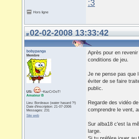
:3
Hors ligne
02-02-2008 13:33:42
bobypanga
Après pour en revenir 
Membre
conditions de jeu.
Je ne pense pas que l
éviter de se faire trai
public.
US:
~KazCrOoT!
Amateur B
Regarde des vidéo de j
Lieu: Bordeaux (water hasard ?!)
Date d'inscription: 21-07-2006
comprendre le vent, an
Messages: 231
Site web
Sur alba18 c'est la 
large.
Si tu préfère jouer au