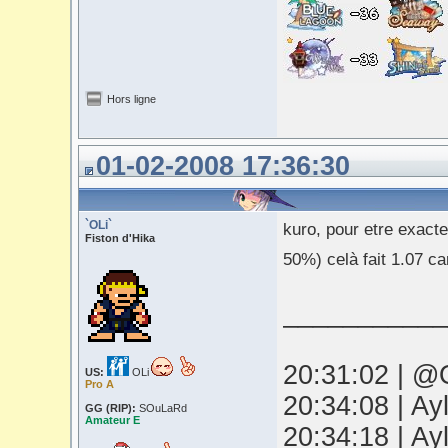
Hors ligne
01-02-2008 17:36:30
`OLi`
kuro, pour etre exac
Fiston d'Hika
50%) celà fait 1.07 ca
___________
20:31:02 | @O
US:
OLi
Pro A
20:34:08 | Ay
GG (RIP):
SOuLaRd
Amateur E
20:34:18 | Ay