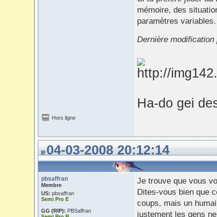
mémoire, des situatio
paramètres variables.
Dernière modification
Ha-do gei de
Hors ligne
04-03-2008 20:12:14
pbsaffran
Je trouve que vous vo
Membre
Dites-vous bien que c
US:
pbsaffran
Semi Pro E
coups, mais un humain
GG (RIP):
PBSaffran
justement les gens ne
Semi Pro B