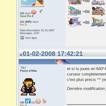
US:
Kuro
Semi Pro E
GG (RIP):
Kuro
Pro D
Date d'inscription: 01-01-2007
Messages: 1437
Hors ligne
01-02-2008 17:42:21
`OLi`
et si tu joues en 640*
Fiston d'Hika
curseur completement à
c'est plus precis ^^ 
Dernière modification
___________
US:
OLi
Pro A