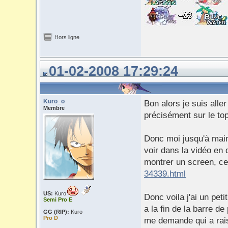
Hors ligne
01-02-2008 17:29:24
Kuro_o
Bon alors je suis alle
Membre
précisément sur le to
Donc moi jusqu'à maint
voir dans la vidéo en 
montrer un screen, c
34339.html
US:
Kuro
Donc voila j'ai un pet
Semi Pro E
a la fin de la barre d
GG (RIP):
Kuro
Pro D
me demande qui a rai