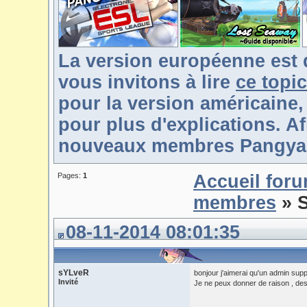
La version européenne est 
vous invitons à lire
ce topic
pour la version américaine,
pour plus d'explications. Af
nouveaux membres Pangya-F
Pages:
1
Accueil for
membres
» 
08-11-2014 08:01:35
sYLveR
bonjour j'aimerai qu'un admin su
Invité
Je ne peux donner de raison , des