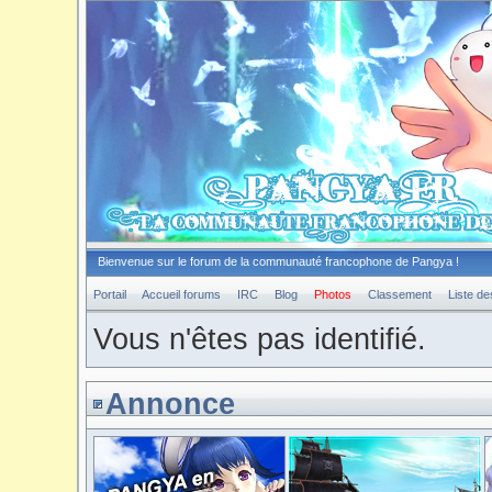
Bienvenue sur le forum de la communauté francophone de Pangya !
Portail
Accueil forums
IRC
Blog
Photos
Classement
Liste d
Vous n'êtes pas identifié.
Annonce