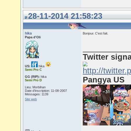
28-11-2014 21:58:23
hika
Bonjour. C'est fait.
Papa d'Oli
___________
Twitter sign
US:
hika
Semi Pro C
GG (RIP):
hika
Pangya US
Semi Pro D
Lieu: Morbihan
Date d'inscription: 11-08-2007
Messages: 1139
Site web