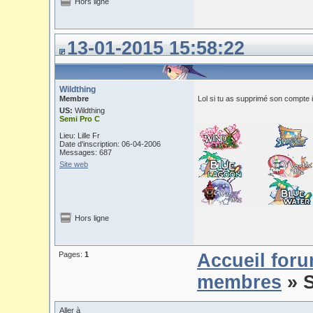
Hors ligne
13-01-2015 15:58:22
Wildthing
Membre
Lol si tu as supprimé son compte i
US:
Wildthing
Semi Pro C
Lieu: Lille Fr
Date d'inscription: 06-04-2006
Messages: 687
Site web
Hors ligne
Pages:
1
Accueil for
membres
» 
Aller à