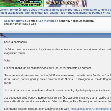
ivement terminée. Nous vous invitons à lire
ce topic
pour plus d'explications. Idem po
lus d'explications. Afin de limiter les "spams", les nouveaux membres Pangya-FR son
Accueil forums
» Le site
»
Les membres
» hendrix77 alias Joesatrian3
anciennement Sous Goa
Salut la compagnie,
Je fait un post pour savoir si il y a toujours des lecteurs sur ce forums et aussi si les mo
magnifique forum.
Voilà,
On avait l'habitude de m’appelait Joe sur Goa, et j'ai bien kiffé ce surnom.
Sinon, mon vrai prénom c'est hocine j'ai 37 ans maintenant, un belle petite famille, et j'h
de la France, dans le gard, je suis a environ 1h de Nîmes, 1h d'Avignon, 45 mn de Bagnol
d'Alès.
Je travail dans le sport à mi-temps dans le tennis de table, et je fait quelques animation en
J'ai beaucoup aimé Pangya Europe et j'ai fini par être accueillit chez les trashs, après 
avons décidé de prendre nos valise et d'aller sur Pangya Us ( Ntreev ) et maintenant c'e
Les trashs existent toujours et on a même un site web :
http://pangyatrash.xooit.fr/index.