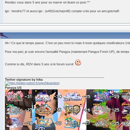
Rendez vous dans 5 ans pour se marrer en lisant ce post ^^
ign : hendrix77 et aussi ign : (e40)Gotcha(e48) compte crée pour un ami gotchaR
Ah ! Ce que le temps passe. C'est un peu mort ici mais il reste quelques modérateurs (rela
Pour ma part, je suis encore l'actualité Pangya (maintenant Pangya Fresh UP), de temps
Comme tu dis, RDV dans 5 ans si le forum survit
_________________________________________________________
Twitter signature by hika
Pangya US