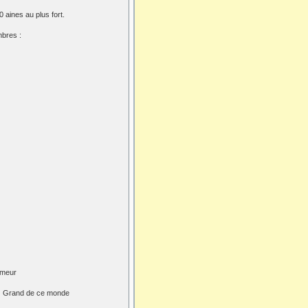
 aines au plus fort.
mbres :
rmeur
aux Grand de ce monde