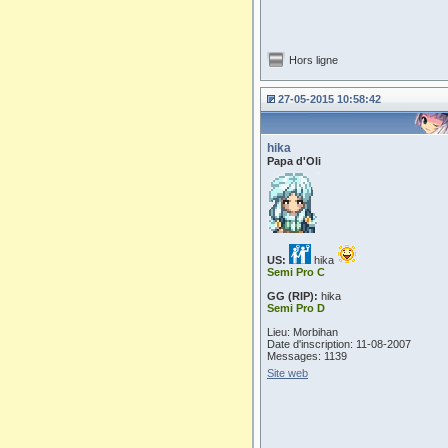
Hors ligne
27-05-2015 10:58:42
hika
Papa d'Oli
US:
hika
Semi Pro C
GG (RIP):
hika
Semi Pro D
Lieu: Morbihan
Date d'inscription: 11-08-2007
Messages: 1139
Site web