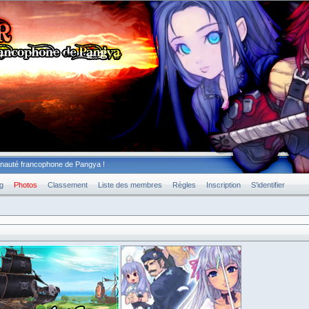
unauté francophone de Pangya !
g
Photos
Classement
Liste des membres
Règles
Inscription
S'identifier