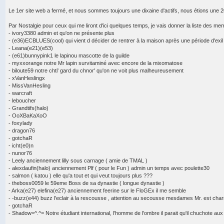
Le 1er site web a fermé, et nous sommes toujours une dixaine d'actifs, nous étions une 20
Par Nostalgie pour ceux qui me liront d'ici quelques temps, je vais donner la liste des me
- ivory3380 admin et qu'on ne présente plus
- (e36)ECBLUES(cool) qui vient d décider de rentrer à la maison après une période d'exil
- Leana(e21)(e53)
- (e61)bunnypink1 le lapinou mascotte de la guilde
- myxxorange notre Mr lapin survitaminé avec encore de la mixomatose
- biloute59 notre chti' gard du chnor' qu'on ne voit plus malheureusement
- xVanHeslingx
- MissVanHesling
- warcraft
- leboucher
- Grandtifs(halo)
- OoXBaKaXoO
- foxylady
- dragon76
- gotchaR
- icht(e0)n
- nunor76
- Leely anciennement lilly sous carnage ( amie de TMAL )
- alexdaufin(halo) anciennement Plf ( pour le Fun ) admin un temps avec poulette30
- salmon ( katou ) elle qu'a tout et qui veut toujours plus ???
- theboss0059 le 59eme Boss de sa dynastie ( longue dynastie )
- Arka(e27) elefina(e27) anciennement feerine sur le FloGEx il me semble
- -buzz(e44) buzz l'eclair à la rescousse , attention au secousse mesdames Mr. est cha
- gotchaR
- Shadow=^.^= Notre étudiant international, l'homme de l'ombre il parait qu'il chuchote 