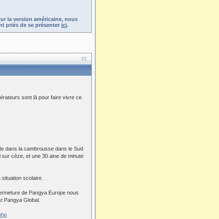
ur la version américaine, nous
t priés de se présenter
ici
.
#1
dérateurs sont là pour faire vivre ce
abite dans la cambrousse dans le Sud
 sur cèze, et une 30 aine de minute
 situation scolaire.
la fermeture de Pangya Europe nous
st Pangya Global.
php