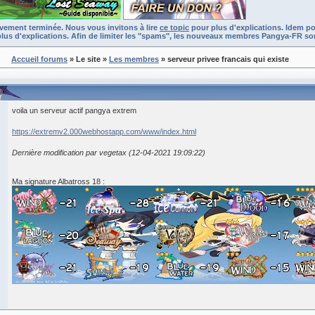
ivement terminée. Nous vous invitons à lire
ce topic
pour plus d'explications. Idem po
lus d'explications. Afin de limiter les "spams", les nouveaux membres Pangya-FR son
Accueil forums
» Le site
»
Les membres
» serveur privee francais qui existe
voila un serveur actif pangya extrem
https://extremv2.000webhostapp.com/www/index.html
Dernière modification par vegetax (12-04-2021 19:09:22)
Ma signature Albatross 18 :