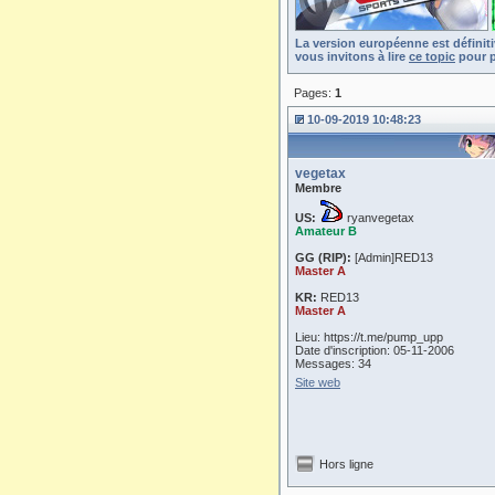
La version européenne est définit
vous invitons à lire
ce topic
pour p
Pages:
1
10-09-2019 10:48:23
vegetax
Membre
US:
ryanvegetax
Amateur B
GG (RIP):
[Admin]RED13
Master A
KR:
RED13
Master A
Lieu: https://t.me/pump_upp
Date d'inscription: 05-11-2006
Messages: 34
Site web
Hors ligne