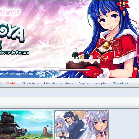
unauté francophone de Pangya !
g
Photos
Classement
Liste des membres
Règles
Inscription
S'identifier