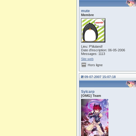
mute
Membre
Lieu: P'tiluland!
Date d'inscription: 06-05-2006
Messages: 1113
Site web
Hors ligne
09-07-2007 15:07:18
Sylcarp
[OMG] Team