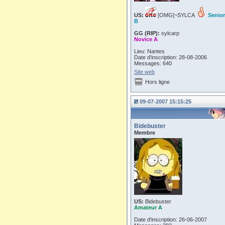
US:
[OMG]~SYLCA
Senior
B
GG (RIP):
sylcarp
Novice A
Lieu: Nantes
Date d'inscription: 28-08-2006
Messages: 640
Site web
Hors ligne
09-07-2007 15:15:25
Bidebuster
Membre
US:
Bidebuster
Amateur A
Date d'inscription: 26-06-2007