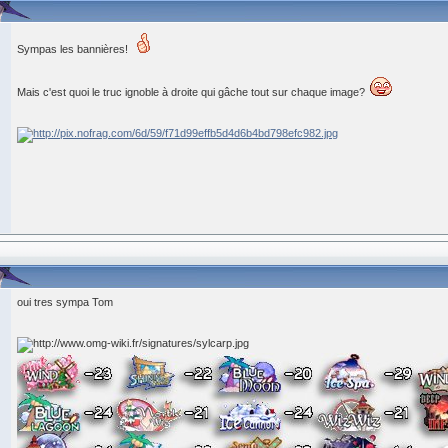
Sympas les bannières!
Mais c'est quoi le truc ignoble à droite qui gâche tout sur chaque image?
oui tres sympa Tom