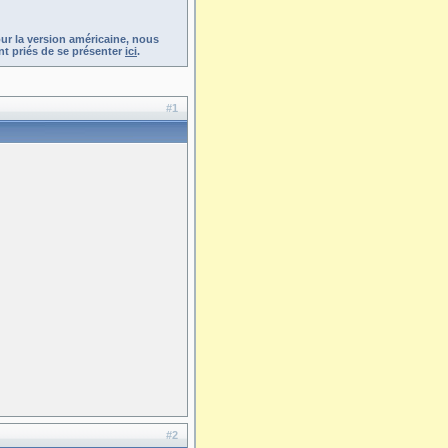
ur la version américaine, nous
t priés de se présenter
ici
.
#1
#2