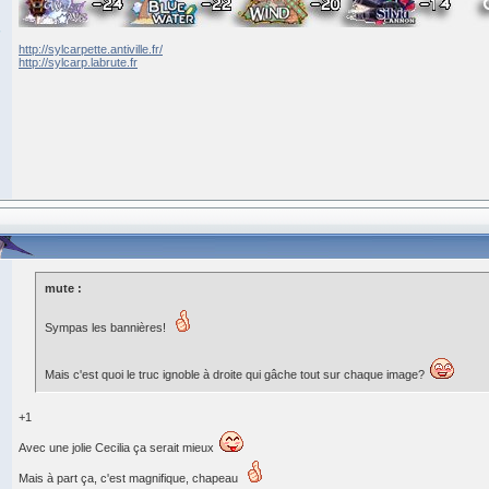
http://sylcarpette.antiville.fr/
http://sylcarp.labrute.fr
mute :
Sympas les bannières!
Mais c'est quoi le truc ignoble à droite qui gâche tout sur chaque image?
+1
Avec une jolie Cecilia ça serait mieux
Mais à part ça, c'est magnifique, chapeau