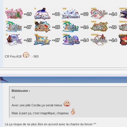
CR Feu A18
: -363
Bidebuster :
+1
Avec une jolie Cecilia ça serait mieux
Mais à part ça, c'est magnifique, chapeau
Là ça risque de ne plus être en accord avec la chartre du forum ^^