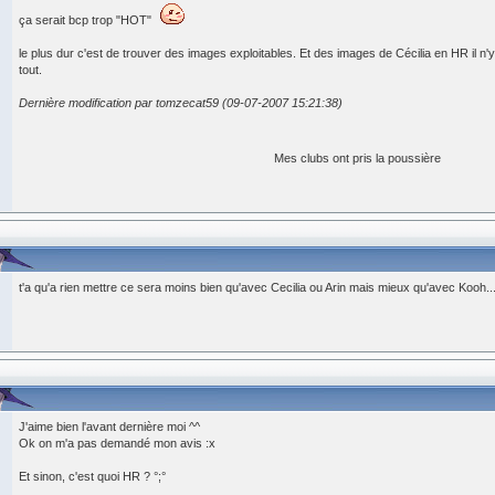
ça serait bcp trop "HOT"
le plus dur c'est de trouver des images exploitables. Et des images de Cécilia en HR il 
tout.
Dernière modification par tomzecat59 (09-07-2007 15:21:38)
Mes clubs ont pris la poussière
t'a qu'a rien mettre ce sera moins bien qu'avec Cecilia ou Arin mais mieux qu'avec Kooh..
J'aime bien l'avant dernière moi ^^
Ok on m'a pas demandé mon avis :x
Et sinon, c'est quoi HR ? °;°