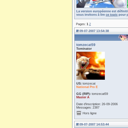
La version européenne est définit
vous invitons à lire
ce topic
pour p
Pages:
1
2
09-07-2007 13:54:38
tomzecat59
Tominator
US:
tomzecat
National Pro E
GG (RIP):
tomzecat59
Master A
Date d'inscription: 26-09-2006
Messages: 2387
Hors ligne
09-07-2007 14:53:44