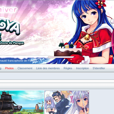
unauté francophone de Pangya !
g
Photos
Classement
Liste des membres
Règles
Inscription
S'identifier