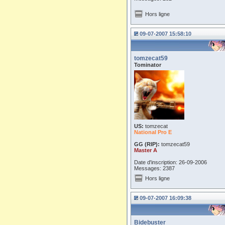
Hors ligne
09-07-2007 15:58:10
tomzecat59
Tominator
US:
tomzecat
National Pro E
GG (RIP):
tomzecat59
Master A
Date d'inscription: 26-09-2006
Messages: 2387
Hors ligne
09-07-2007 16:09:38
Bidebuster