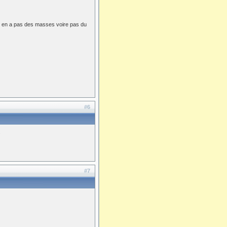
n'y en a pas des masses voire pas du
#6
.
#7