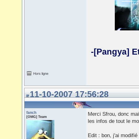
-[Pangya] E
Hors ligne
11-10-2007 17:56:28
fanch
Merci Sfrou, donc main
[OMG] Team
les infos de tout le m
Edit : bon, j'ai modif