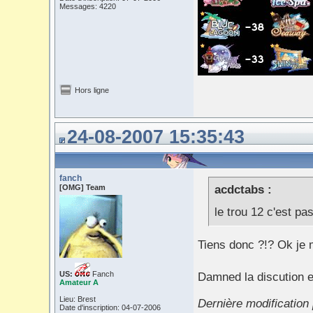
Messages: 4220
Hors ligne
24-08-2007 15:35:43
fanch
[OMG] Team
acdctabs :
le trou 12 c'est p
Tiens donc ?!? Ok je m
US:
Fanch
Damned la discution es
Amateur A
Lieu: Brest
Dernière modification
Date d'inscription: 04-07-2006