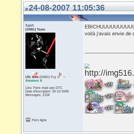
24-08-2007 11:05:36
fujah
EBICHUUUUUUUUU
[OMG] Team
voilà j'avais envie de 
___________
US:
[OMG]~Fuj
~
Amateur A
Lieu: Paris mais pas DTC
Date d'inscription: 30-10-2006
Messages: 2158
Hors ligne