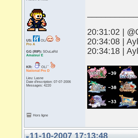
___________
20:31:02 | @O
20:34:08 | Ay
US:
OLi
Pro A
20:34:18 | Ay
GG (RIP):
SOuLaRd
Amateur E
KR:
OLi``
National Pro D
Lieu: Lasne
Date d'inscription: 07-07-2006
Messages: 4220
Hors ligne
11-10-2007 17:13:48