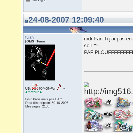
Hors ligne
24-08-2007 12:09:40
fujah
mdr Fanch j'ai pas enc
[OMG] Team
soir ^^
PAF PLOUFFFFFFFFF
___________
US:
[OMG]~Fuj
~
Amateur A
Lieu: Paris mais pas DTC
Date d'inscription: 30-10-2006
Messages: 2158