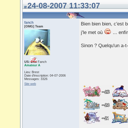
24-08-2007 11:33:07
fanch
Bien bien bien, c'es
[OMG] Team
j'le met où
... enfi
Sinon ? Quelqu'un a-t-
US:
Fanch
Amateur A
Lieu: Brest
Date d'inscription: 04-07-2006
Messages: 3326
Site web