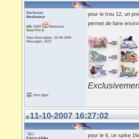
Barbouze
pour le trou 12, un pr
Modérateur
permet de faire envi
US:
OMG
Barbouze
Semi Pro E
Date d'inscription: 20-06-2006
Messages: 2537
Exclusivement
Hors ligne
11-10-2007 16:27:02
`OLi`
pour le 6, un spike 1
Fiston d'Hika