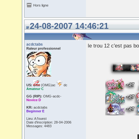
Hors ligne
24-08-2007 14:46:21
acdctabs
le trou 12 c'est pas 
Raleur professionnel
US:
(OMG)ac
dc
Amateur C
GG (RIP):
OMG-acdc-
Novice D
KR:
acdctabs
Beginner E
Lieu: A l'ouest
Date d'inscription: 28-04-2006
Messages: 4483