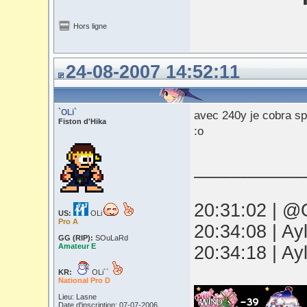
Hors ligne
24-08-2007 14:52:11
`OLi`
avec 240y je cobra spi
Fiston d'Hika
:o
___________
20:31:02 | @O
US:
OLi
Pro A
20:34:08 | Ay
GG (RIP):
SOuLaRd
Amateur E
20:34:18 | Ay
KR:
OLi``
National Pro D
Lieu: Lasne
Date d'inscription: 07-07-2006