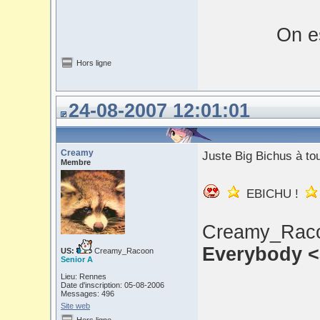
On es
Hors ligne
24-08-2007 12:01:01
Creamy
Juste Big Bichus à tou
Membre
EBICHU !
Creamy_Raco
Everybody <
US:
Creamy_Racoon
Senior A
Lieu: Rennes
Date d'inscription: 05-08-2006
Messages: 496
Site web