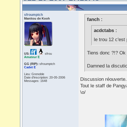
sfroumptch
Manitou de Kooh
fanch :
acdctabs :
le trou 12 c'es
Tiens donc ?!? Ok j
US:
sfrou
Amateur E
GG (RIP):
sfroumptch
Damned la discution
Cadet E
Lieu: Grenoble
Date d'inscription: 20-05-2006
Discussion réouverte.
Messages: 1648
Tout le staff de Pang
\o/