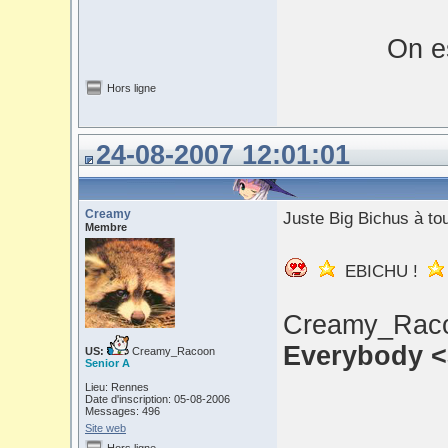
On es
Hors ligne
24-08-2007 12:01:01
Creamy
Juste Big Bichus à tou
Membre
EBICHU !
Creamy_Raco
Everybody <
US:
Creamy_Racoon
Senior A
Lieu: Rennes
Date d'inscription: 05-08-2006
Messages: 496
Site web