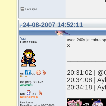
Hors ligne
24-08-2007 14:52:11
`OLi`
avec 240y je cobra spi
Fiston d'Hika
:o
___________
20:31:02 | @O
US:
OLi
Pro A
20:34:08 | Ay
GG (RIP):
SOuLaRd
Amateur E
20:34:18 | Ay
KR:
OLi``
National Pro D
Lieu: Lasne
Date d'inscription: 07-07-2006