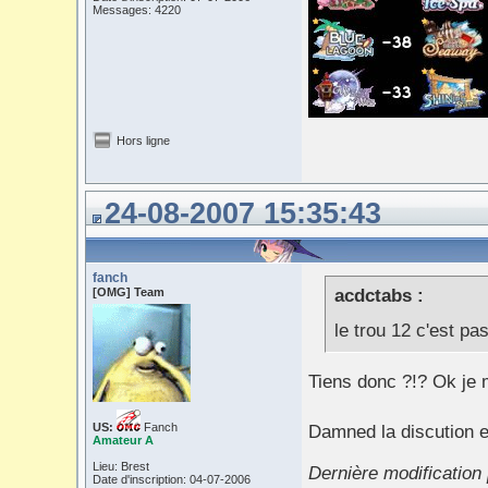
Messages: 4220
Hors ligne
24-08-2007 15:35:43
fanch
[OMG] Team
acdctabs :
le trou 12 c'est p
Tiens donc ?!? Ok je m
US:
Fanch
Damned la discution es
Amateur A
Lieu: Brest
Dernière modification
Date d'inscription: 04-07-2006