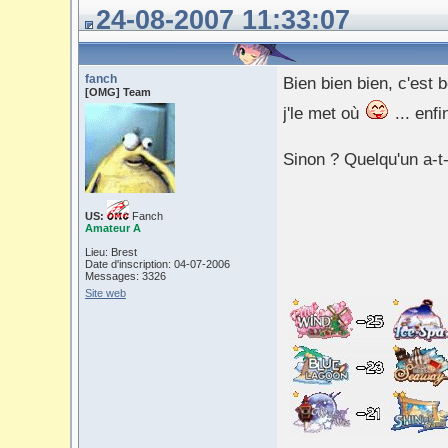
24-08-2007 11:33:07
fanch
Bien bien bien, c'es
[OMG] Team
j'le met où
... enfi
Sinon ? Quelqu'un a-t-
US:
Fanch
Amateur A
Lieu: Brest
Date d'inscription: 04-07-2006
Messages: 3326
Site web