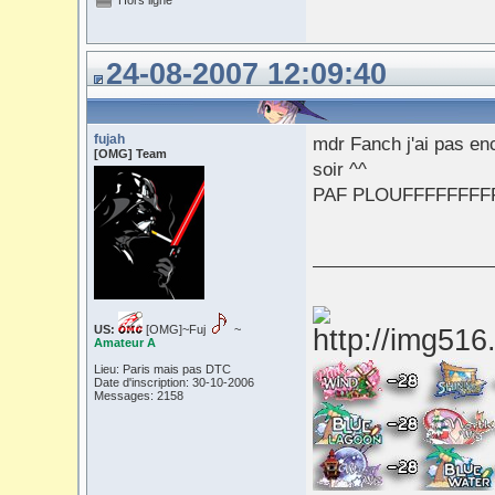
Hors ligne
24-08-2007 12:09:40
fujah
mdr Fanch j'ai pas enc
[OMG] Team
soir ^^
PAF PLOUFFFFFFFFF
___________
US:
[OMG]~Fuj
~
Amateur A
Lieu: Paris mais pas DTC
Date d'inscription: 30-10-2006
Messages: 2158