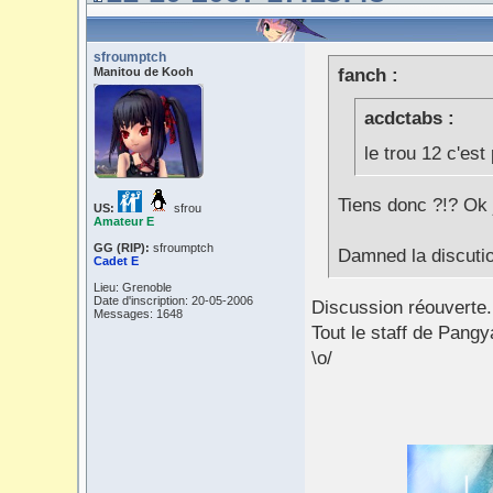
sfroumptch
Manitou de Kooh
fanch :
acdctabs :
le trou 12 c'es
Tiens donc ?!? Ok j
US:
sfrou
Amateur E
GG (RIP):
sfroumptch
Damned la discution
Cadet E
Lieu: Grenoble
Date d'inscription: 20-05-2006
Discussion réouverte.
Messages: 1648
Tout le staff de Pang
\o/