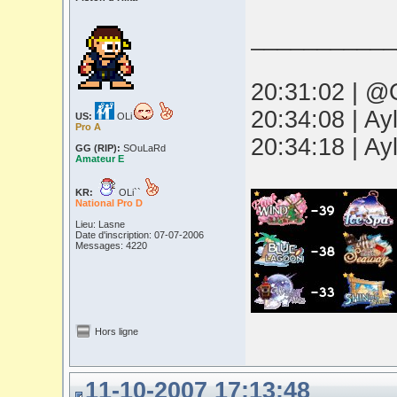
___________
20:31:02 | @O
20:34:08 | Ay
US:
OLi
Pro A
20:34:18 | Ay
GG (RIP):
SOuLaRd
Amateur E
KR:
OLi``
National Pro D
Lieu: Lasne
Date d'inscription: 07-07-2006
Messages: 4220
Hors ligne
11-10-2007 17:13:48