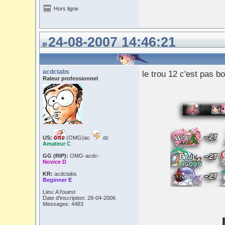
Hors ligne
24-08-2007 14:46:21
acdctabs
le trou 12 c'est pas 
Raleur professionnel
US:
(OMG)ac
dc
Amateur C
GG (RIP):
OMG-acdc-
Novice D
KR:
acdctabs
Beginner E
Lieu: A l'ouest
Date d'inscription: 28-04-2006
Messages: 4483