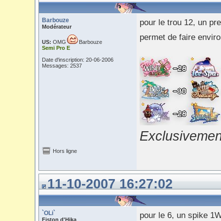
Barbouze
pour le trou 12, un pr
Modérateur
permet de faire envi
US:
OMG
Barbouze
Semi Pro E
Date d'inscription: 20-06-2006
Messages: 2537
Exclusivement
Hors ligne
11-10-2007 16:27:02
`OLi`
pour le 6, un spike 1
Fiston d'Hika