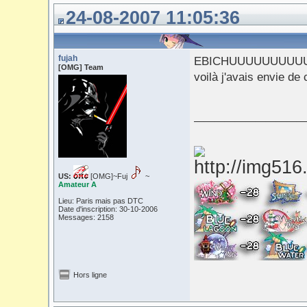
24-08-2007 11:05:36
fujah
EBICHUUUUUUUUU
[OMG] Team
voilà j'avais envie de 
___________
US:
[OMG]~Fuj
~
Amateur A
Lieu: Paris mais pas DTC
Date d'inscription: 30-10-2006
Messages: 2158
Hors ligne