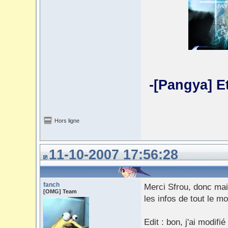
-[Pangya] E
Hors ligne
11-10-2007 17:56:28
fanch
Merci Sfrou, donc main
[OMG] Team
les infos de tout le m
Edit : bon, j'ai modif