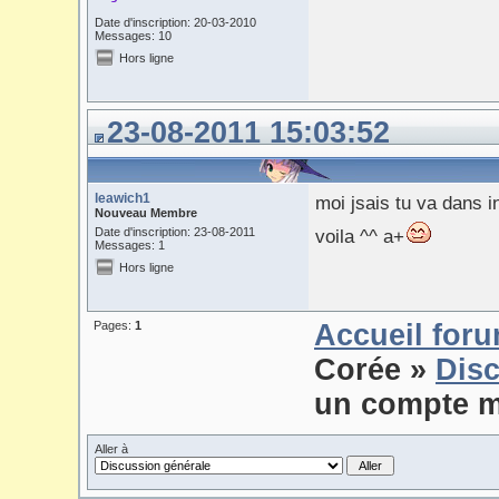
Date d'inscription: 20-03-2010
Messages: 10
Hors ligne
23-08-2011 15:03:52
leawich1
moi jsais tu va dans in
Nouveau Membre
Date d'inscription: 23-08-2011
voila ^^ a+
Messages: 1
Hors ligne
Pages:
1
Accueil for
Corée
»
Disc
un compte m
Aller à