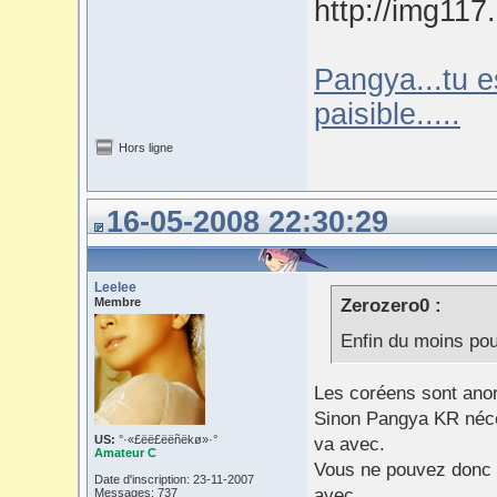
Pangya...tu e
paisible.....
Hors ligne
16-05-2008 22:30:29
Leelee
Membre
Zerozero0 :
Enfin du moins po
Les coréens sont an
Sinon Pangya KR néce
US:
°·«£ëë£ëëñëkø»·°
va avec.
Amateur C
Vous ne pouvez donc p
Date d'inscription: 23-11-2007
avec.
Messages: 737