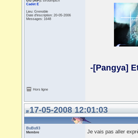
GG (RIP):
sfroumptch
Cadet E
Lieu: Grenoble
Date d'inscription: 20-05-2006
Messages: 1648
-[Pangya] E
Hors ligne
17-05-2008 12:01:03
BuBu93
Je vais pas aller exp
Membre