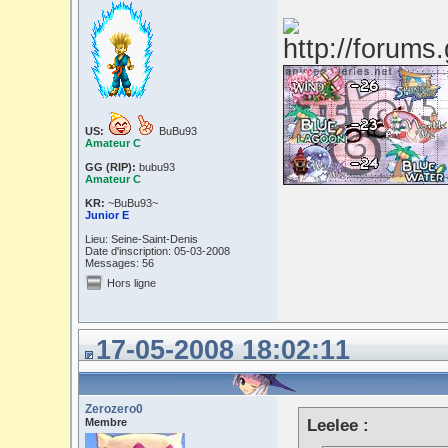
US:
BuBu93
Amateur C
GG (RIP):
bubu93
Amateur C
KR:
~BuBu93~
Junior E
Lieu: Seine-Saint-Denis
Date d'inscription: 05-03-2008
Messages: 56
Hors ligne
17-05-2008 18:02:11
Zerozero0
Membre
Leelee :