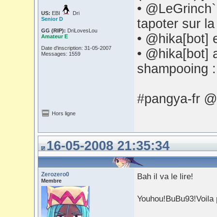
• @LeGrinch` 
US:
EBI
Dri
Senior D
tapoter sur la
GG (RIP):
DriLovesLou
• @hika[bot] 
Amateur E
Date d'inscription: 31-05-2007
• @hika[bot] 
Messages: 1559
shampooing 
#pangya-fr @
Hors ligne
16-05-2008 21:35:34
Zerozero0
Bah il va le lire!
Membre
Youhou!BuBu93!Voila p