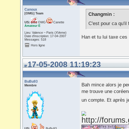
Canoux
[OMG] Team
Changmin :
US:
OMG
Canette
C'est pour ca qu'il
Amateur E
Lieu: Valence ~ Paris (XVeme)
Date d'inscription: 17-04-2007
Han et tu lui taxe ces
Messages: 518
Hors ligne
17-05-2008 11:19:23
BuBu93
Bah mince alors je p
Membre
me trouve une coréenne
un compte. Et après je
US:
BuBu93