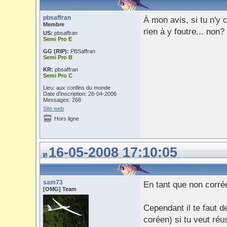
pbsaffran
À mon avis, si tu n'y 
Membre
rien à y foutre... non?
US:
pbsaffran
Semi Pro E
GG (RIP):
PBSaffran
Semi Pro B
KR:
pbsaffran
Semi Pro C
Lieu: aux confins du monde
Date d'inscription: 26-04-2006
Messages: 268
Site web
Hors ligne
16-05-2008 17:10:05
sam73
En tant que non corrée
[OMG] Team
Cependant il te faut 
coréen) si tu veut ré