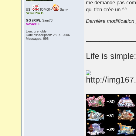
me demande pas commen
qui t'en crée un ^^
US:
[OMG]~
Sam~
Semi Pro B
Dernière modification
GG (RIP):
Sam73
Novice E
Lieu: grenoble
___________
Date d'inscription: 28-09-2006
Messages: 998
Life is simple: