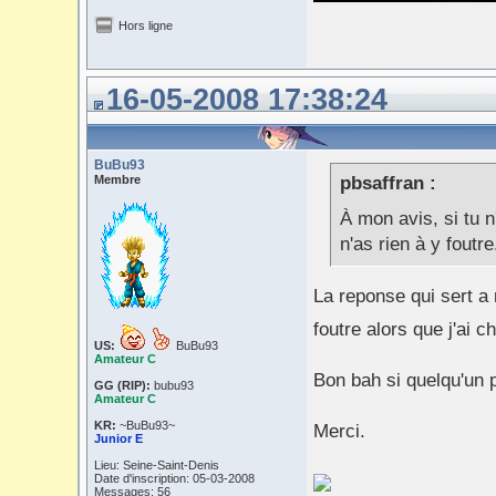
Hors ligne
16-05-2008 17:38:24
BuBu93
Membre
pbsaffran :
À mon avis, si tu n
n'as rien à y foutre
La reponse qui sert a r
foutre alors que j'ai c
US:
BuBu93
Amateur C
Bon bah si quelqu'un 
GG (RIP):
bubu93
Amateur C
KR:
~BuBu93~
Merci.
Junior E
Lieu: Seine-Saint-Denis
Date d'inscription: 05-03-2008
Messages: 56