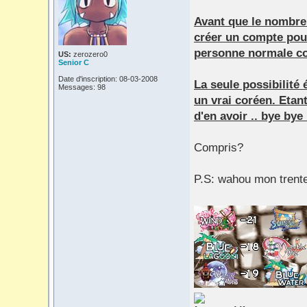
Avant que le nombre d
créer un compte pou
personne normale c
US:
zerozero0
Senior C
Date d'inscription: 08-03-2008
La seule possibilité
Messages: 98
un vrai coréen. Etan
d'en avoir .. bye bye 
Compris?
P.S: wahou mon trent