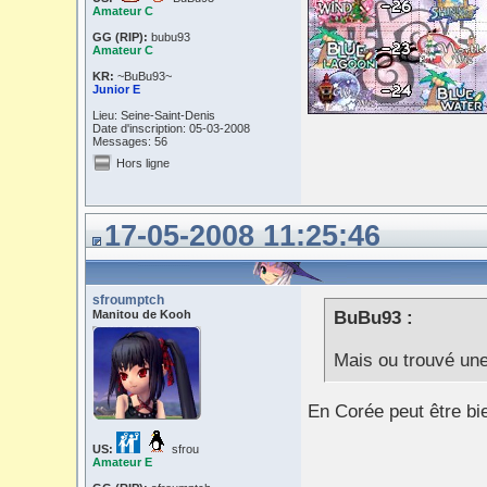
Amateur C
GG (RIP):
bubu93
Amateur C
KR:
~BuBu93~
Junior E
Lieu: Seine-Saint-Denis
Date d'inscription: 05-03-2008
Messages: 56
Hors ligne
17-05-2008 11:25:46
sfroumptch
Manitou de Kooh
BuBu93 :
Mais ou trouvé un
En Corée peut être bie
US:
sfrou
Amateur E