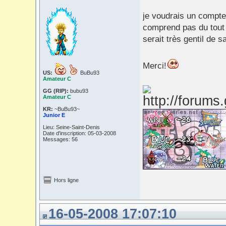
je voudrais un compte
comprend pas du tout 
serait très gentil de sa
Merci!
US:
BuBu93
Amateur C
GG (RIP):
bubu93
Amateur C
KR:
~BuBu93~
Junior E
Lieu: Seine-Saint-Denis
Date d'inscription: 05-03-2008
Messages: 56
Hors ligne
16-05-2008 17:07:10