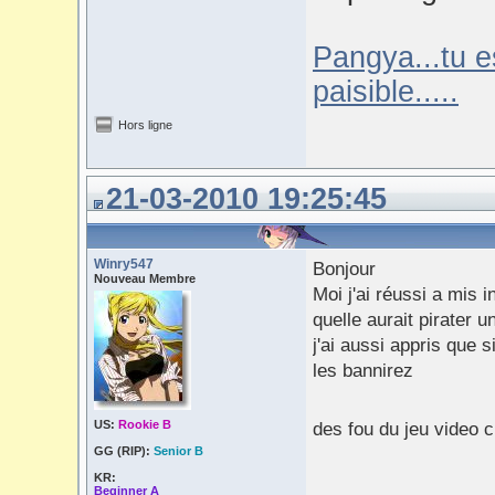
Pangya...tu e
paisible.....
Hors ligne
21-03-2010 19:25:45
Winry547
Bonjour
Nouveau Membre
Moi j'ai réussi a mis 
quelle aurait pirater 
j'ai aussi appris que s
les bannirez
US:
Rookie B
des fou du jeu video 
GG (RIP):
Senior B
KR:
Beginner A