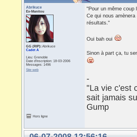
Abrikuce
"Pour un même coup la
Ex-Manitou
Ce qui nous amènera 
résultats."
Oui bah oui
GG (RIP):
Abrikuce
Cadet A
Sinon à part ça, tu se
Lieu: Grenoble
Date d'inscription: 18-03-2006
Messages: 1496
Site web
-
"La vie c'est
sait jamais su
Gump
Hors ligne
06-07-2008 12:56:16