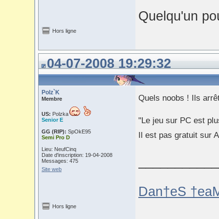
Quelqu'un pou
Hors ligne
04-07-2008 19:29:32
Polz`K
Quels noobs ! Ils arrê
Membre
US:
Polzka
"Le jeu sur PC est pl
Senior E
GG (RIP):
SpOkE95
Il est pas gratuit su
Semi Pro D
Lieu: NeufCinq
Date d'inscription: 19-04-2008
___________
Messages: 475
Site web
Dan†eS †eaM
Hors ligne