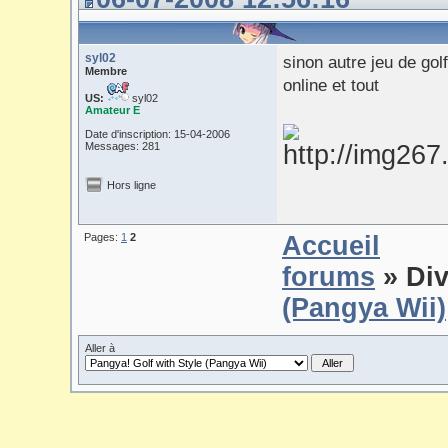
syl02
sinon autre jeu de gol
Membre
online et tout
US:
syl02
Amateur E
Date d'inscription: 15-04-2006
Messages: 281
Hors ligne
Pages:
1
2
Accueil
forums
» Div
(Pangya Wii)
Aller à