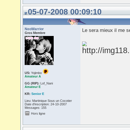
05-07-2008 00:09:10
NeoWarrior
Le sera mieux il me s
Gros Membre
US:
Yojimbo
Amateur A
GG (RIP):
Lof_Nani
Amateur E
KR:
Senior E
Lieu: Martinique Sous un Cocotier
Date d'inscription: 24-10-2007
Messages: 155
Hors ligne