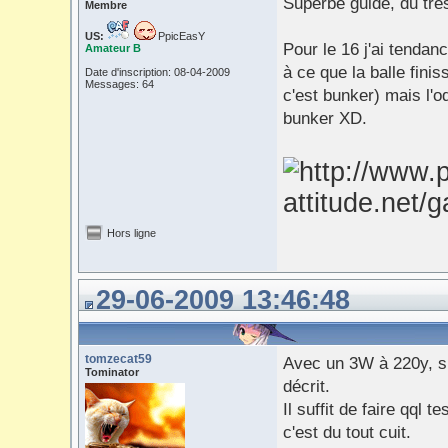
Superbe guide, du trè
Membre
US:
PpicEasY
Pour le 16 j'ai tendanc
Amateur B
à ce que la balle fini
Date d'inscription: 08-04-2009
Messages: 64
c'est bunker) mais l'o
bunker XD.
Hors ligne
29-06-2009 13:46:48
tomzecat59
Avec un 3W à 220y, si
Tominator
décrit.
Il suffit de faire qql 
c'est du tout cuit.