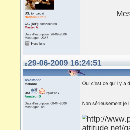
Mes
US:
tomzecat
National Pro E
GG (RIP):
tomzecat59
Master A
Date d'inscription: 26-09-2006
Messages: 2387
Hors ligne
29-06-2009 16:24:51
Avelmoor
Oui c'est ce qu'il y a
Membre
US:
PpicEasY
Amateur B
Nan sérieusement je l'
Date d'inscription: 08-04-2009
Messages: 64