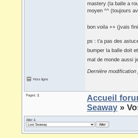
mastery (la balle a ro
moyen ^^ (toujours av
bon voila ++ (jvais fin
ps : t'a pas des astuc
bumper la balle doit et
mal de monde aussi 
Dernière modificatio
Hors ligne
Pages:
1
Accueil for
Seaway
» Vo
Aller à