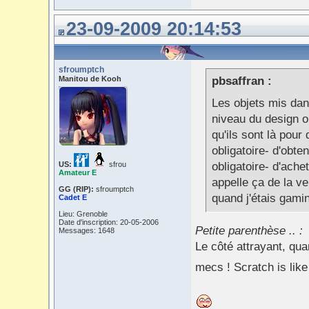
23-09-2009 20:14:53
sfroumptch
Manitou de Kooh
pbsaffran :
Les objets mis dan
niveau du design ou
qu'ils sont là pour 
obligatoire- d'obten
US:
sfrou
obligatoire- d'ache
Amateur E
appelle ça de la ve
GG (RIP):
sfroumptch
quand j'étais gamin,
Cadet E
Lieu: Grenoble
Date d'inscription: 20-05-2006
Petite parenthèse .. :
Messages: 1648
Le côté attrayant, qu
mecs ! Scratch is like