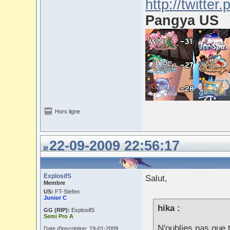
Pangya US
Hors ligne
22-09-2009 22:56:17
ExplosifS
Salut,
Membre
US:
FT-Stefen
Junior C
hika :
GG (RIP):
ExplosifS
Semi Pro A
N'oublies pas que t
Date d'inscription: 19-01-2009