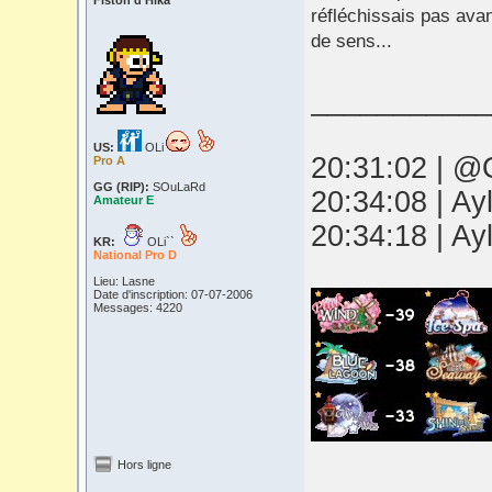
Fiston d'Hika
réfléchissais pas avan
de sens...
___________
US:
OLi
20:31:02 | @O
Pro A
GG (RIP):
SOuLaRd
20:34:08 | Ay
Amateur E
20:34:18 | Ay
KR:
OLi``
National Pro D
Lieu: Lasne
Date d'inscription: 07-07-2006
Messages: 4220
Hors ligne