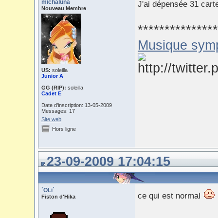
michaluna
J'ai dépensée 31 cartes
Nouveau Membre
***************
Musique sym
US:
soleilla
Junior A
GG (RIP):
soleilla
Cadet E
Date d'inscription: 13-05-2009
Messages: 17
Site web
Hors ligne
23-09-2009 17:04:15
`OLi`
ce qui est normal
Fiston d'Hika