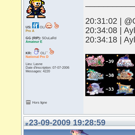
___________
20:31:02 | @O
US:
OLi
20:34:08 | Ay
Pro A
20:34:18 | Ay
GG (RIP):
SOuLaRd
Amateur E
KR:
OLi``
National Pro D
Lieu: Lasne
Date d'inscription: 07-07-2006
Messages: 4220
Hors ligne
23-09-2009 19:28:59