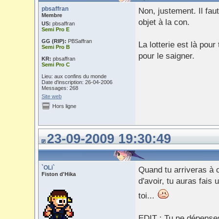
pbsaffran
Non, justement. Il fau
Membre
objet à la con.
US:
pbsaffran
Semi Pro E
GG (RIP):
PBSaffran
La lotterie est là pour
Semi Pro B
pour le saigner.
KR:
pbsaffran
Semi Pro C
Lieu: aux confins du monde
Date d'inscription: 26-04-2006
Messages: 268
Site web
Hors ligne
23-09-2009 19:30:49
`OLi`
Quand tu arriveras à
Fiston d'Hika
d'avoir, tu auras fais
toi...
EDIT : Tu ne dépenses