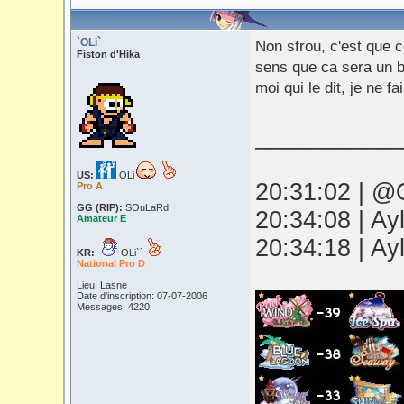
`OLi`
Non sfrou, c'est que 
Fiston d'Hika
sens que ca sera un 
moi qui le dit, je ne f
___________
US:
OLi
20:31:02 | @O
Pro A
GG (RIP):
SOuLaRd
20:34:08 | Ay
Amateur E
20:34:18 | Ay
KR:
OLi``
National Pro D
Lieu: Lasne
Date d'inscription: 07-07-2006
Messages: 4220