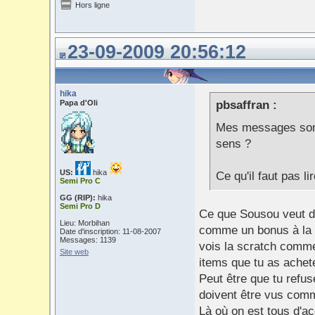
Hors ligne
23-09-2009 20:56:12
hika
Papa d'Oli
pbsaffran :
Mes messages so
sens ?
US:
hika
Ce qu'il faut pas lir
Semi Pro C
GG (RIP):
hika
Semi Pro D
Ce que Sousou veut d
Lieu: Morbihan
comme un bonus à la d
Date d'inscription: 11-08-2007
Messages: 1139
vois la scratch comme
Site web
items que tu as achet
Peut être que tu refus
doivent être vus com
Là où on est tous d'ac