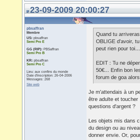
23-09-2009 20:00:27
pbsaffran
Membre
Quand tu arriveras
US:
pbsaffran
OBLIGE d'avoir, tu
Semi Pro E
peut rien pour toi..
GG (RIP):
PBSaffran
Semi Pro B
KR:
pbsaffran
EDIT : Tu ne dépen
Semi Pro C
50€... Enfin bon le
Lieu: aux confins du monde
Date d'inscription: 26-04-2006
forum de goa alors
Messages: 268
Site web
Je m'attendais à un peu
être adulte et toucher 
questions d'argent ?
Les objets mis dans ce
du design ou au niveau 
donner envie. Or, pour 