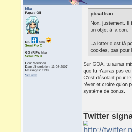
hika
Papa d'Oli
pbsaffran :
Non, justement. Il 
un objet à la con.
US:
hika
La lotterie est là p
Semi Pro C
cookies, pas pour l
GG (RIP):
hika
Semi Pro D
Lieu: Morbihan
Sur GOA, tu auras mis
Date d'inscription: 11-08-2007
que tu n'auras pas eu 
Messages: 1139
Site web
C'est désolant pour le 
rêver et croire qu'on
système de bonus.
___________
Twitter sign