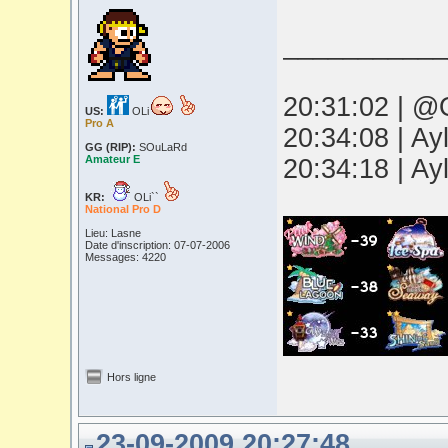
___________
20:31:02 | @O
US:
OLi
Pro A
20:34:08 | Ay
GG (RIP):
SOuLaRd
Amateur E
20:34:18 | Ay
KR:
OLi``
National Pro D
Lieu: Lasne
Date d'inscription: 07-07-2006
Messages: 4220
Hors ligne
23-09-2009 20:27:48