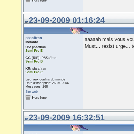
Hors ligne
23-09-2009 01:16:24
pbsaffran
aaaaah mais vous vou
Membre
Must... resist urge... 
US:
pbsaffran
Semi Pro E
GG (RIP):
PBSaffran
Semi Pro B
KR:
pbsaffran
Semi Pro C
Lieu: aux confins du monde
Date d'inscription: 26-04-2006
Messages: 268
Site web
Hors ligne
23-09-2009 16:32:51