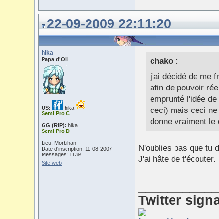
22-09-2009 22:11:20
hika
Papa d'Oli
chako :
j'ai décidé de me f
afin de pouvoir réel
emprunté l'idée de
US:
hika
ceci) mais ceci ne 
Semi Pro C
donne vraiment le 
GG (RIP):
hika
Semi Pro D
Lieu: Morbihan
N'oublies pas que tu d
Date d'inscription: 11-08-2007
Messages: 1139
J'ai hâte de t'écouter.
Site web
___________
Twitter sign