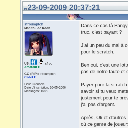
23-09-2009 20:37:21
sfroumptch
Dans ce cas là Pangya
Manitou de Kooh
truc, c'est payant ?
J'ai un peu du mal à 
pour le scratch.
US:
sfrou
Ben oui, c'est une lot
Amateur E
pas de notre faute et c
GG (RIP):
sfroumptch
Cadet E
Payer pour la scratch
Lieu: Grenoble
Date d'inscription: 20-05-2006
savoir si tu veux mett
Messages: 1648
justement pour te prév
j'ai pas d'argent.
Après, Oli et d'autre
où ce genre de joueurs