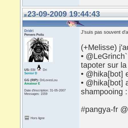
23-09-2009 19:44:43
Dridri
J'suis pas souvent d'a
Pervers Poilu
(+Melisse) j
• @LeGrinch` 
tapoter sur la
US:
EBI
Dri
• @hika[bot] 
Senior D
GG (RIP):
DriLovesLou
• @hika[bot] 
Amateur E
shampooing 
Date d'inscription: 31-05-2007
Messages: 1559
#pangya-fr @
Hors ligne