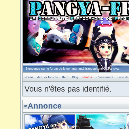
Bienvenue sur le forum de la communauté francophone de Pangya !
Portail
Accueil forums
IRC
Blog
Photos
Classement
Liste d
Vous n'êtes pas identifié.
Annonce