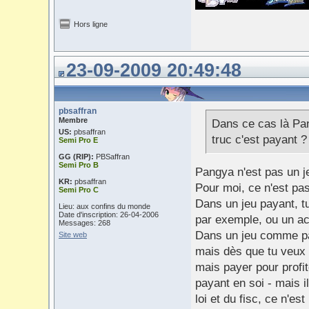
Hors ligne
23-09-2009 20:49:48
pbsaffran
Membre
Dans ce cas là Pan
US:
pbsaffran
truc c'est payant ?
Semi Pro E
GG (RIP):
PBSaffran
Semi Pro B
Pangya n'est pas un je
KR:
pbsaffran
Pour moi, ce n'est pas 
Semi Pro C
Dans un jeu payant, tu
Lieu: aux confins du monde
Date d'inscription: 26-04-2006
par exemple, ou un acc
Messages: 268
Dans un jeu comme pan
Site web
mais dès que tu veux u
mais payer pour profit
payant en soi - mais i
loi et du fisc, ce n'e