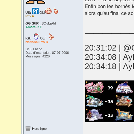
Enfin bon les bornés l
alors qu'au final ce s
US:
OLi
Pro A
GG (RIP):
SOuLaRd
___________
Amateur E
KR:
OLi``
National Pro D
20:31:02 | @O
Lieu: Lasne
Date d'inscription: 07-07-2006
20:34:08 | Ay
Messages: 4220
20:34:18 | Ay
Hors ligne