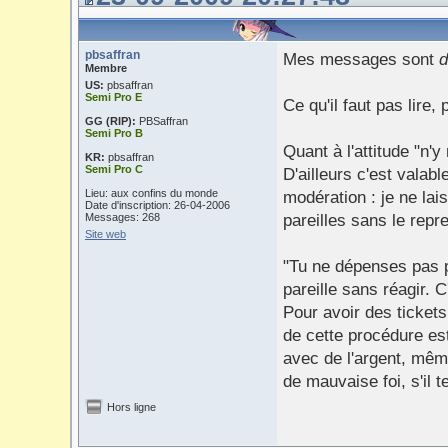
pbsaffran
Mes messages sont
d
Membre
US:
pbsaffran
Semi Pro E
Ce qu'il faut pas lire, p
GG (RIP):
PBSaffran
Semi Pro B
Quant à l'attitude "n'
KR:
pbsaffran
Semi Pro C
D'ailleurs c'est valabl
Lieu: aux confins du monde
modération : je ne lai
Date d'inscription: 26-04-2006
Messages: 268
pareilles sans le repre
Site web
"Tu ne dépenses pas p
pareille sans réagir. C
Pour avoir des tickets
de cette procédure es
avec de l'argent, même
de mauvaise foi, s'il te
Hors ligne