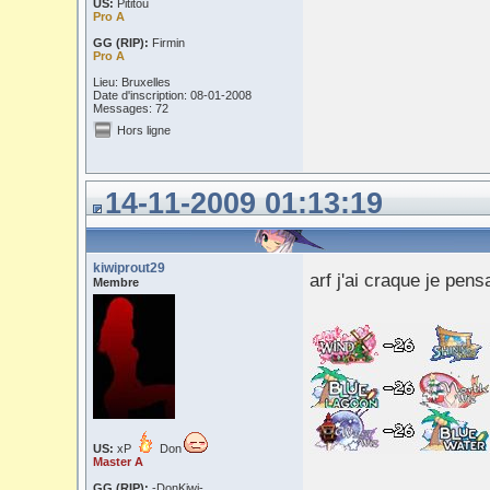
US:
Pititou
Pro A
GG (RIP):
Firmin
Pro A
Lieu: Bruxelles
Date d'inscription: 08-01-2008
Messages: 72
Hors ligne
14-11-2009 01:13:19
kiwiprout29
arf j'ai craque je pen
Membre
US:
xP
Don
Master A
GG (RIP):
-DonKiwi-