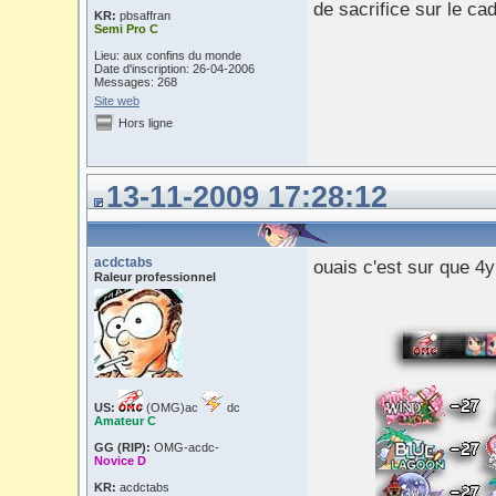
de sacrifice sur le ca
KR:
pbsaffran
Semi Pro C
Lieu: aux confins du monde
Date d'inscription: 26-04-2006
Messages: 268
Site web
Hors ligne
13-11-2009 17:28:12
acdctabs
ouais c'est sur que 4y d
Raleur professionnel
US:
(OMG)ac
dc
Amateur C
GG (RIP):
OMG-acdc-
Novice D
KR:
acdctabs