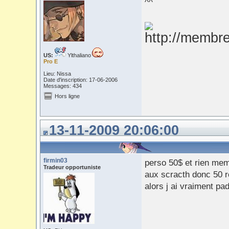
^^
US:
Ylthaliano
Pro E
Lieu: Nissa
Date d'inscription: 17-06-2006
Messages: 434
Hors ligne
13-11-2009 20:06:00
firmin03
perso 50$ et rien mem
Tradeur opportuniste
aux scracth donc 50 r
alors j ai vraiment pa