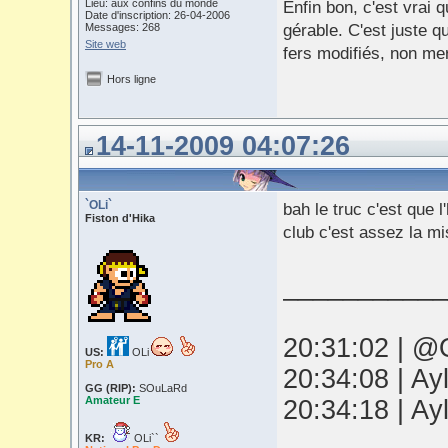
Lieu: aux confins du monde
Enfin bon, c'est vrai 
Date d'inscription: 26-04-2006
Messages: 268
gérable. C'est juste 
Site web
fers modifiés, non mer
Hors ligne
14-11-2009 04:07:26
`OLi`
bah le truc c'est que
Fiston d'Hika
club c'est assez la mi
___________
20:31:02 | @O
US:
OLi
Pro A
20:34:08 | Ay
GG (RIP):
SOuLaRd
Amateur E
20:34:18 | Ay
KR:
OLi``