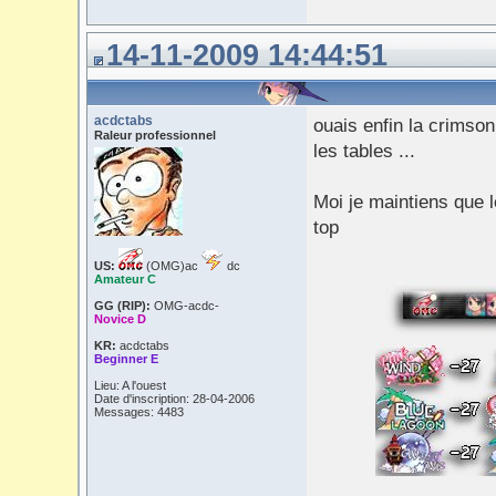
14-11-2009 14:44:51
acdctabs
ouais enfin la crimson 
Raleur professionnel
les tables ...
Moi je maintiens que l
top
US:
(OMG)ac
dc
Amateur C
GG (RIP):
OMG-acdc-
Novice D
KR:
acdctabs
Beginner E
Lieu: A l'ouest
Date d'inscription: 28-04-2006
Messages: 4483