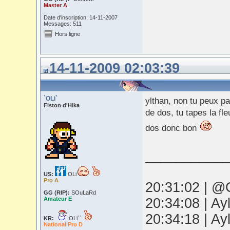
Master A
Date d'inscription: 14-11-2007
Messages: 511
Hors ligne
14-11-2009 02:03:39
`OLi`
ylthan, non tu peux pa
Fiston d'Hika
de dos, tu tapes la fl
dos donc bon
___________
US:
OLi
Pro A
20:31:02 | @O
GG (RIP):
SOuLaRd
Amateur E
20:34:08 | Ay
20:34:18 | Ay
KR:
OLi``
National Pro D