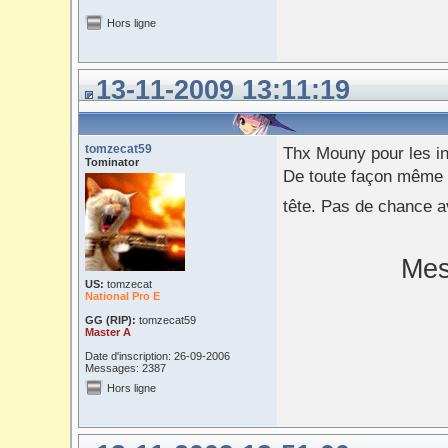
Hors ligne
13-11-2009 13:11:19
tomzecat59
Thx Mouny pour les in
Tominator
De toute façon même si
tête. Pas de chance a
Mes
US:
tomzecat
National Pro E
GG (RIP):
tomzecat59
Master A
Date d'inscription: 26-09-2006
Messages: 2387
Hors ligne