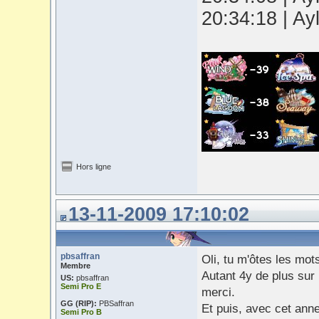
20:34:18 | Ay
Hors ligne
13-11-2009 17:10:02
pbsaffran
Oli, tu m'ôtes les mot
Membre
Autant 4y de plus sur 
US:
pbsaffran
Semi Pro E
merci.
GG (RIP):
PBSaffran
Et puis, avec cet anne
Semi Pro B