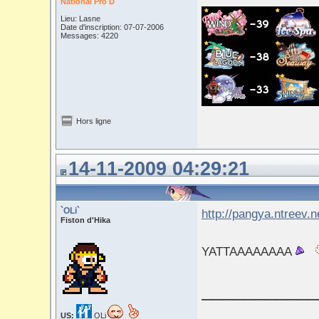
National Pro D
Lieu: Lasne
Date d'inscription: 07-07-2006
Messages: 4220
Hors ligne
14-11-2009 04:29:21
`OLi`
http://pangya.ntreev.
Fiston d'Hika
YATTAAAAAAAA
___________
US:
OLi