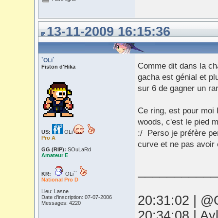
13-11-2009 16:15:36
`OLi`
Comme dit dans la cha
Fiston d'Hika
gacha est génial et pl
sur 6 de gagner un rar
Ce ring, est pour moi 
woods, c'est le pied m
:/ Perso je préfère pe
US:
OLi
Pro A
curve et ne pas avoir 
GG (RIP):
SOuLaRd
Amateur E
___________
KR:
OLi``
National Pro D
Lieu: Lasne
20:31:02 | @O
Date d'inscription: 07-07-2006
Messages: 4220
20:34:08 | Ay