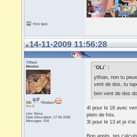
Hors ligne
14-11-2009 11:56:28
Ylthan
Membre
`OLi` :
ylthan, non tu peux
vent de dos, tu tap
bon vent de dos d
US:
Ylthaliano
Pro E
4I pour le 16 avec ven
Lieu: Nissa
plein de fois.
Date d'inscription: 17-06-2006
Messages: 434
3I pour le 13 et je n'a
Bon après, tes calcul