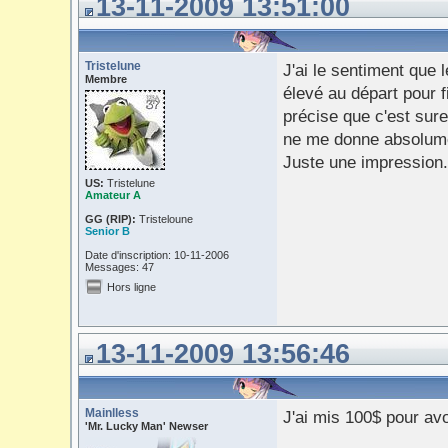
13-11-2009 13:51:00
Tristelune
J'ai le sentiment que 
Membre
élevé au départ pour f
précise que c'est sur
ne me donne absolument
Juste une impression.
US:
Tristelune
Amateur A
GG (RIP):
Tristeloune
Senior B
Date d'inscription: 10-11-2006
Messages: 47
Hors ligne
13-11-2009 13:56:46
Mainlless
J'ai mis 100$ pour av
'Mr. Lucky Man' Newser