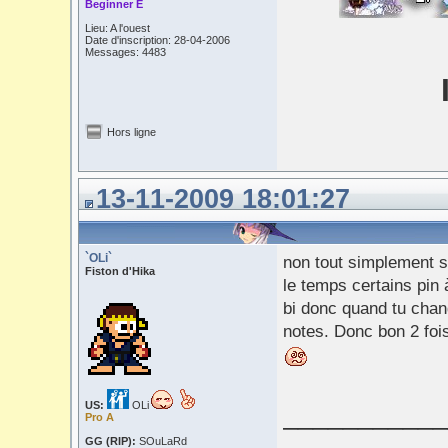
Beginner E
Lieu: A l'ouest
Date d'inscription: 28-04-2006
Messages: 4483
Hors ligne
13-11-2009 18:01:27
`OLi`
non tout simplement su
Fiston d'Hika
le temps certains pin 
bi donc quand tu chang
notes. Donc bon 2 foi
US:
OLi
___________
Pro A
GG (RIP):
SOuLaRd