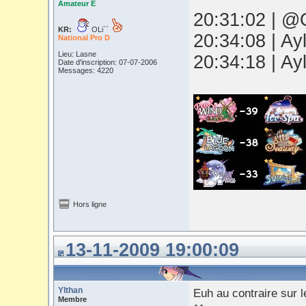
Amateur E
20:31:02 | @O
KR:
OLi``
20:34:08 | Ay
National Pro D
Lieu: Lasne
20:34:18 | Ay
Date d'inscription: 07-07-2006
Messages: 4220
Hors ligne
13-11-2009 19:00:09
Ylthan
Euh au contraire sur l
Membre