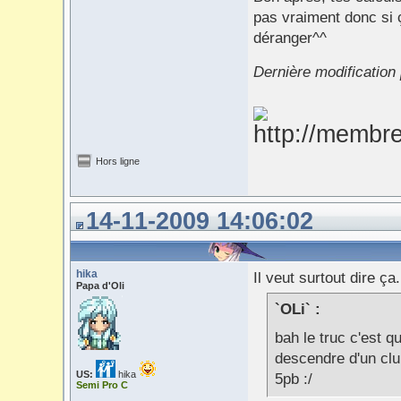
pas vraiment donc si 
déranger^^
Dernière modification
Hors ligne
14-11-2009 14:06:02
hika
Il veut surtout dire ça.
Papa d'Oli
`OLi` :
bah le truc c'est 
descendre d'un clu
US:
hika
5pb :/
Semi Pro C