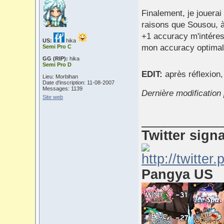
Finalement, je jouera
raisons que Sousou, à
+1 accuracy m'intéres
US:
hika
mon accuracy optimal 
Semi Pro C
GG (RIP):
hika
Semi Pro D
EDIT:
après réflexion
Lieu: Morbihan
Date d'inscription: 11-08-2007
Messages: 1139
Dernière modification
Site web
___________
Twitter sign
Pangya US