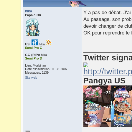
hika
Y a pas de débat. J'ai
Papa d'Oli
Au passage, son probl
devoir changer de club
OK pour reprendre le fi
US:
hika
___________
Semi Pro C
GG (RIP):
hika
Twitter sign
Semi Pro D
Lieu: Morbihan
Date d'inscription: 11-08-2007
Messages: 1139
Site web
Pangya US