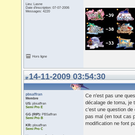
Lieu: Lasne
Date d'inscription: 07-07-2006
Messages: 4220
Hors ligne
14-11-2009 03:54:30
pbsaffran
Ce n'est pas une quest
Membre
décalage de toma, je t
US:
pbsaffran
Semi Pro E
c'est une question de 
GG (RIP):
PBSaffran
pas mal (en tout cas p
Semi Pro B
modification ne font p
KR:
pbsaffran
Semi Pro C