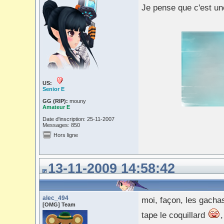
Je pense que c'est un
US:
Senior E
GG (RIP):
mouny
Amateur E
Date d'inscription: 25-11-2007
Messages: 850
Hors ligne
13-11-2009 14:58:42
alec_494
moi, façon, les gachas,
[OMG] Team
tape le coquillard
,