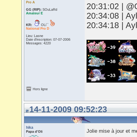
Pro A
20:31:02 | @O
GG (RIP):
SOuLaRd
Amateur E
20:34:08 | Ay
20:34:18 | Ay
KR:
OLi``
National Pro D
Lieu: Lasne
Date d'inscription: 07-07-2006
Messages: 4220
Hors ligne
14-11-2009 09:52:23
hika
Jolie mise à jour et 
Papa d'Oli