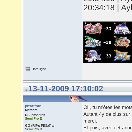
20:34:18 | Ay
Hors ligne
13-11-2009 17:10:02
pbsaffran
Oli, tu m'ôtes les mot
Membre
Autant 4y de plus sur 
US:
pbsaffran
Semi Pro E
merci.
GG (RIP):
PBSaffran
Et puis, avec cet anne
Semi Pro B