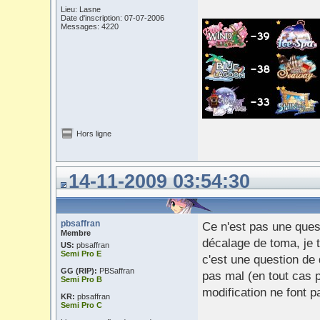
Lieu: Lasne
Date d'inscription: 07-07-2006
Messages: 4220
Hors ligne
14-11-2009 03:54:30
pbsaffran
Ce n'est pas une quest
Membre
décalage de toma, je t
US:
pbsaffran
Semi Pro E
c'est une question de 
GG (RIP):
PBSaffran
pas mal (en tout cas p
Semi Pro B
modification ne font p
KR:
pbsaffran
Semi Pro C