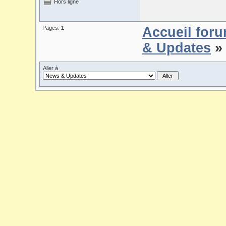
Hors ligne
Pages:
1
Accueil for
& Updates
» 
Aller à