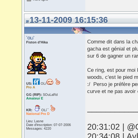
13-11-2009 16:15:36
`OLi`
Comme dit dans la cha
Fiston d'Hika
gacha est génial et pl
sur 6 de gagner un rar
Ce ring, est pour moi 
woods, c'est le pied m
:/ Perso je préfère pe
US:
OLi
Pro A
curve et ne pas avoir 
GG (RIP):
SOuLaRd
Amateur E
___________
KR:
OLi``
National Pro D
Lieu: Lasne
20:31:02 | @O
Date d'inscription: 07-07-2006
Messages: 4220
20:34:08 | Ay