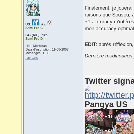
Finalement, je jouera
raisons que Sousou, à
+1 accuracy m'intéres
US:
hika
mon accuracy optimal 
Semi Pro C
GG (RIP):
hika
Semi Pro D
EDIT:
après réflexion
Lieu: Morbihan
Date d'inscription: 11-08-2007
Messages: 1139
Dernière modification
Site web
___________
Twitter sign
Pangya US