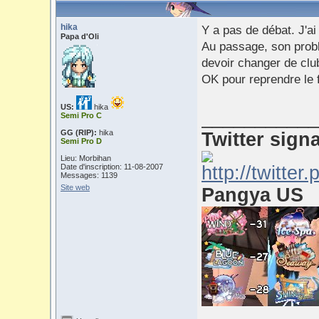
hika
Y a pas de débat. J'ai
Papa d'Oli
Au passage, son probl
devoir changer de club
OK pour reprendre le fi
US:
hika
___________
Semi Pro C
GG (RIP):
hika
Twitter sign
Semi Pro D
Lieu: Morbihan
Date d'inscription: 11-08-2007
Messages: 1139
Site web
Pangya US