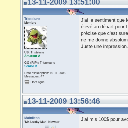
13-11-2009 13:51:00
Tristelune
J'ai le sentiment que 
Membre
élevé au départ pour f
précise que c'est sur
ne me donne absolument
Juste une impression.
US:
Tristelune
Amateur A
GG (RIP):
Tristeloune
Senior B
Date d'inscription: 10-11-2006
Messages: 47
Hors ligne
13-11-2009 13:56:46
Mainlless
J'ai mis 100$ pour av
'Mr. Lucky Man' Newser