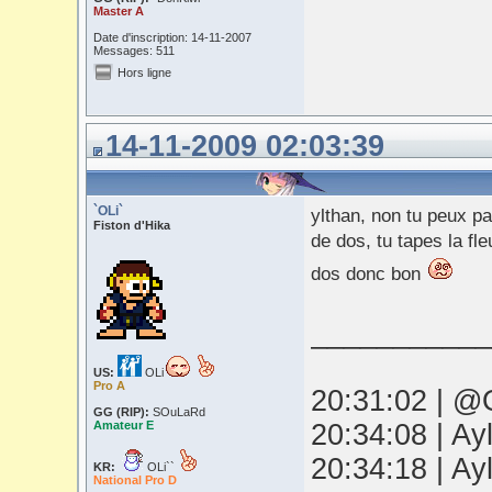
Master A
Date d'inscription: 14-11-2007
Messages: 511
Hors ligne
14-11-2009 02:03:39
`OLi`
ylthan, non tu peux pa
Fiston d'Hika
de dos, tu tapes la fl
dos donc bon
___________
US:
OLi
Pro A
20:31:02 | @O
GG (RIP):
SOuLaRd
Amateur E
20:34:08 | Ay
20:34:18 | Ay
KR:
OLi``
National Pro D