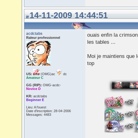
14-11-2009 14:44:51
acdctabs
ouais enfin la crimson 
Raleur professionnel
les tables ...
Moi je maintiens que l
top
US:
(OMG)ac
dc
Amateur C
GG (RIP):
OMG-acdc-
Novice D
KR:
acdctabs
Beginner E
Lieu: A l'ouest
Date d'inscription: 28-04-2006
Messages: 4483