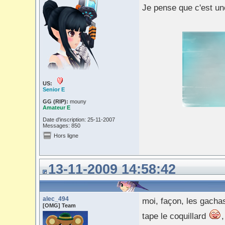
Je pense que c'est un
US:
Senior E
GG (RIP):
mouny
Amateur E
Date d'inscription: 25-11-2007
Messages: 850
Hors ligne
13-11-2009 14:58:42
alec_494
moi, façon, les gachas,
[OMG] Team
tape le coquillard
,