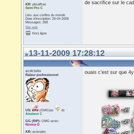
de sacrifice sur le ca
KR:
pbsaffran
Semi Pro C
Lieu: aux confins du monde
Date d'inscription: 26-04-2006
Messages: 268
Site web
Hors ligne
13-11-2009 17:28:12
acdctabs
ouais c'est sur que 4y d
Raleur professionnel
US:
(OMG)ac
dc
Amateur C
GG (RIP):
OMG-acdc-
Novice D
KR:
acdctabs