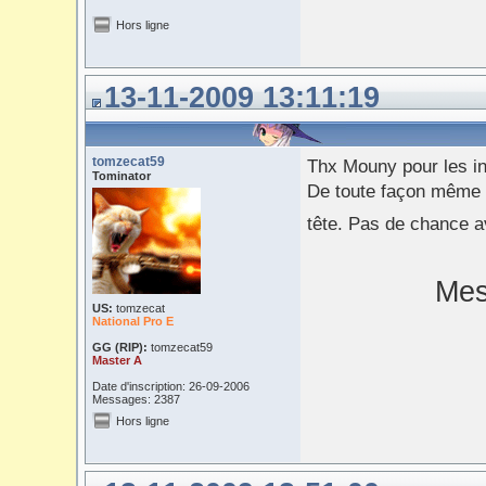
Hors ligne
13-11-2009 13:11:19
tomzecat59
Thx Mouny pour les in
Tominator
De toute façon même si
tête. Pas de chance a
Mes
US:
tomzecat
National Pro E
GG (RIP):
tomzecat59
Master A
Date d'inscription: 26-09-2006
Messages: 2387
Hors ligne