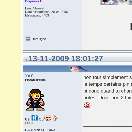
Beginner E
Lieu: A l'ouest
Date d'inscription: 28-04-2006
Messages: 4483
Hors ligne
13-11-2009 18:01:27
`OLi`
non tout simplement su
Fiston d'Hika
le temps certains pin 
bi donc quand tu chang
notes. Donc bon 2 foi
US:
OLi
___________
Pro A
GG (RIP):
SOuLaRd