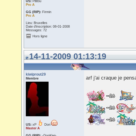
US:
Pititou
Pro A
GG (RIP):
Firmin
Pro A
Lieu: Bruxelles
Date d'inscription: 08-01-2008
Messages: 72
Hors ligne
14-11-2009 01:13:19
kiwiprout29
arf j'ai craque je pen
Membre
US:
xP
Don
Master A
GG (RIP):
-DonKiwi-