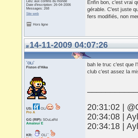
Lieu: aux confins du monde
Enfin bon, c'est vrai 
Date d'inscription: 26-04-2006
Messages: 268
gérable. C'est juste 
Site web
fers modifiés, non mer
Hors ligne
14-11-2009 04:07:26
`OLi`
bah le truc c'est que
Fiston d'Hika
club c'est assez la mi
___________
20:31:02 | @O
US:
OLi
Pro A
20:34:08 | Ay
GG (RIP):
SOuLaRd
Amateur E
20:34:18 | Ay
KR:
OLi``