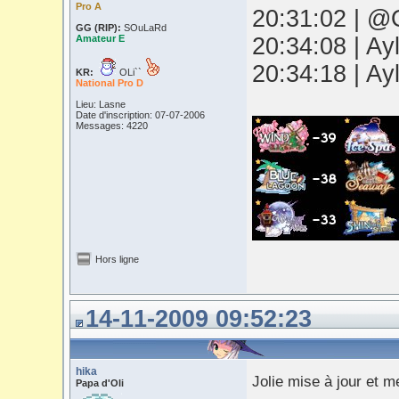
Pro A
20:31:02 | @O
GG (RIP):
SOuLaRd
Amateur E
20:34:08 | Ay
20:34:18 | Ay
KR:
OLi``
National Pro D
Lieu: Lasne
Date d'inscription: 07-07-2006
Messages: 4220
Hors ligne
14-11-2009 09:52:23
hika
Jolie mise à jour et 
Papa d'Oli