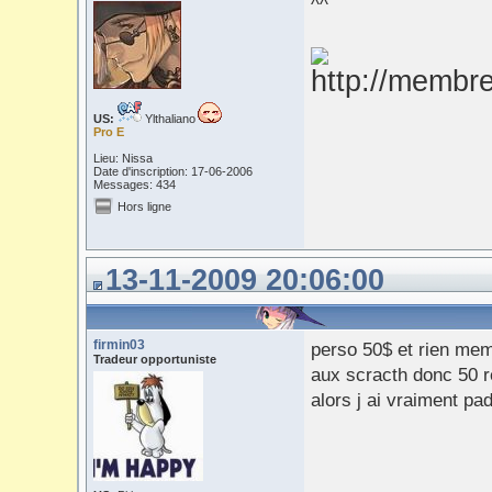
^^
US:
Ylthaliano
Pro E
Lieu: Nissa
Date d'inscription: 17-06-2006
Messages: 434
Hors ligne
13-11-2009 20:06:00
firmin03
perso 50$ et rien mem
Tradeur opportuniste
aux scracth donc 50 r
alors j ai vraiment pa