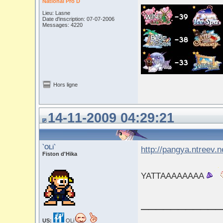
National Pro D
Lieu: Lasne
Date d'inscription: 07-07-2006
Messages: 4220
Hors ligne
14-11-2009 04:29:21
`OLi`
http://pangya.ntreev.
Fiston d'Hika
YATTAAAAAAAA
___________
US:
OLi