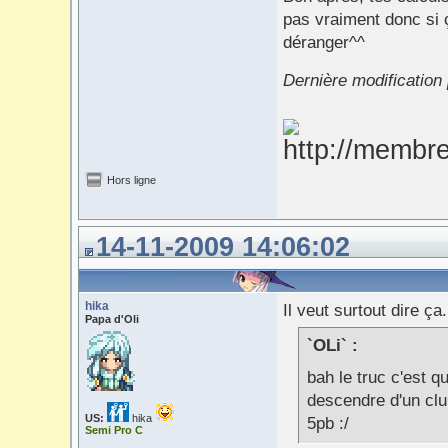
pas vraiment donc si 
déranger^^
Dernière modification
Hors ligne
14-11-2009 14:06:02
hika
Il veut surtout dire ça.
Papa d'Oli
`OLi` :
bah le truc c'est 
descendre d'un clu
US:
hika
5pb :/
Semi Pro C