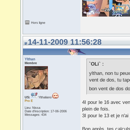
Hors ligne
14-11-2009 11:56:28
Ylthan
Membre
`OLi` :
ylthan, non tu peux
vent de dos, tu tap
bon vent de dos d
US:
Ylthaliano
Pro E
4I pour le 16 avec ven
Lieu: Nissa
plein de fois.
Date d'inscription: 17-06-2006
Messages: 434
3I pour le 13 et je n'a
Bon après, tes calcul