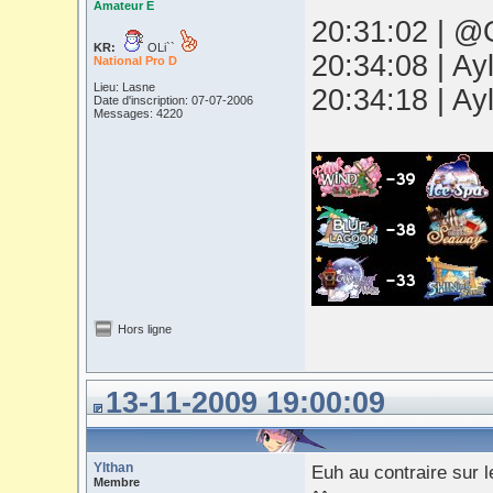
Amateur E
20:31:02 | @O
KR:
OLi``
20:34:08 | Ay
National Pro D
Lieu: Lasne
20:34:18 | Ay
Date d'inscription: 07-07-2006
Messages: 4220
Hors ligne
13-11-2009 19:00:09
Ylthan
Euh au contraire sur l
Membre