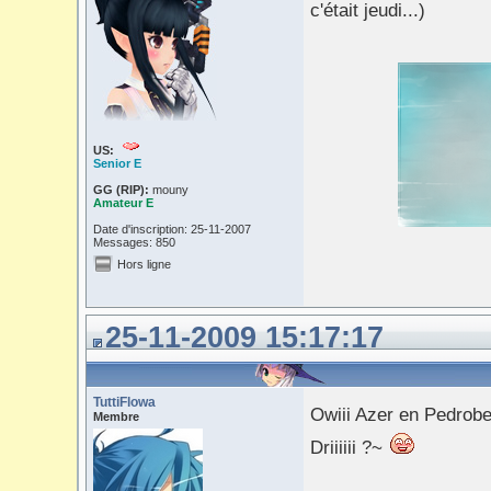
c'était jeudi...)
US:
Senior E
GG (RIP):
mouny
Amateur E
Date d'inscription: 25-11-2007
Messages: 850
Hors ligne
25-11-2009 15:17:17
TuttiFlowa
Owiii Azer en Pedrob
Membre
Driiiiii ?~