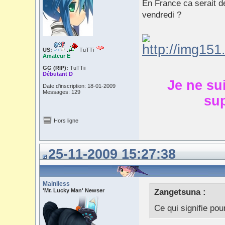
En France ca serait d
vendredi ?
US:
TuTTi
Amateur E
GG (RIP):
TuTTii
Débutant D
Je ne su
Date d'inscription: 18-01-2009
Messages: 129
sup
Hors ligne
25-11-2009 15:27:38
Mainlless
'Mr. Lucky Man' Newser
Zangetsuna :
Ce qui signifie pou