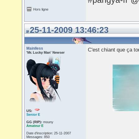
#pangya-fr @
Hors ligne
25-11-2009 13:46:23
Mainlless
C'est chiant que ça 
'Mr. Lucky Man' Newser
US:
Senior E
GG (RIP):
mouny
Amateur E
Date d'inscription: 25-11-2007
Messages: 850