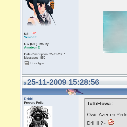
US:
Senior E
GG (RIP):
mouny
Amateur E
Date d'inscription: 25-11-2007
Messages: 850
Hors ligne
25-11-2009 15:28:56
Dridri
Pervers Poilu
TuttiFlowa :
Owiii Azer en Ped
Driiiiii ?~