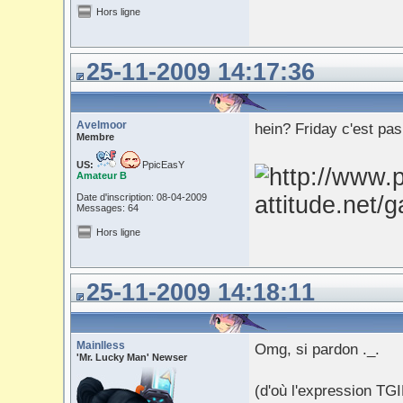
Hors ligne
25-11-2009 14:17:36
Avelmoor
hein? Friday c'est pa
Membre
US:
PpicEasY
Amateur B
Date d'inscription: 08-04-2009
Messages: 64
Hors ligne
25-11-2009 14:18:11
Mainlless
Omg, si pardon ._.
'Mr. Lucky Man' Newser
(d'où l'expression TGI