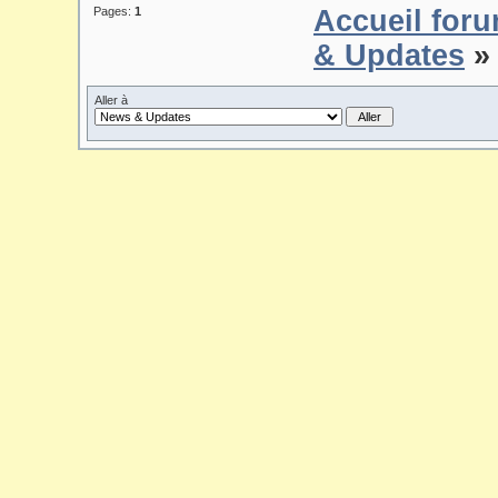
Pages:
1
Accueil for
& Updates
» 
Aller à