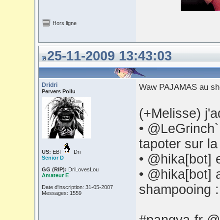
Hors ligne
25-11-2009 13:43:03
Dridri
Waw PAJAMAS au sho
Pervers Poilu
(+Melisse) j
• @LeGrinch` 
tapoter sur la
US:
EBI
Dri
• @hika[bot] 
Senior D
GG (RIP):
DriLovesLou
• @hika[bot] 
Amateur E
shampooing 
Date d'inscription: 31-05-2007
Messages: 1559