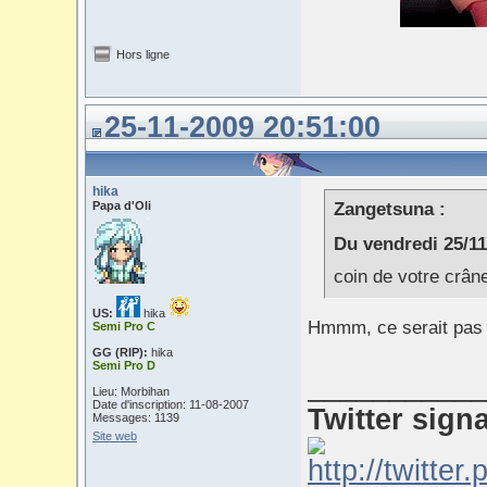
Hors ligne
25-11-2009 20:51:00
hika
Papa d'Oli
Zangetsuna :
Du vendredi 25/11
coin de votre crâne
US:
hika
Hmmm, ce serait pas p
Semi Pro C
GG (RIP):
hika
Semi Pro D
___________
Lieu: Morbihan
Date d'inscription: 11-08-2007
Twitter sign
Messages: 1139
Site web