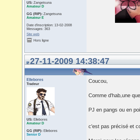
US:
Zangetsuna
Amateur D
GG (RIP):
Zangetsuna
Amateur E
Date d'inscription: 13-02-2008
Messages: 363
Site web
Hors ligne
27-11-2009 14:38:47
Ellebores
Coucou,
Tradeur
Comme d'hab,une ques
PJ en pangs ou en po
US:
Ellebores
Amateur D
c'est pas précisé et c
GG (RIP):
Ellebores
Senior D