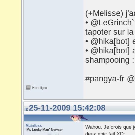
(+Melisse) j
• @LeGrinch` 
tapoter sur la
• @hika[bot] 
• @hika[bot] 
shampooing 
#pangya-fr @
Hors ligne
25-11-2009 15:42:08
Mainlless
Wahou. Je crois que je
'Mr. Lucky Man' Newser
deux epic fail XD;