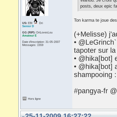
Wahou. Je crois qu
posts, deux epic fa
Ton karma te joue de
US:
EBI
Dri
Senior D
(+Melisse) j
GG (RIP):
DriLovesLou
Amateur E
• @LeGrinch` 
Date d'inscription: 31-05-2007
Messages: 1559
tapoter sur la
• @hika[bot] 
• @hika[bot] 
shampooing 
#pangya-fr @
Hors ligne
25-11-2009 16:27:22