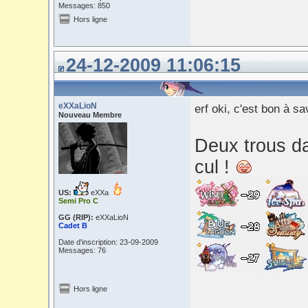
Messages: 850
Hors ligne
24-12-2009 11:06:15
eXXaLioN
erf oki, c'est bon à sa
Nouveau Membre
Deux trous da
cul !
US:
eXXa
Semi Pro C
GG (RIP):
eXXaLioN
Cadet B
Date d'inscription: 23-09-2009
Messages: 76
Hors ligne