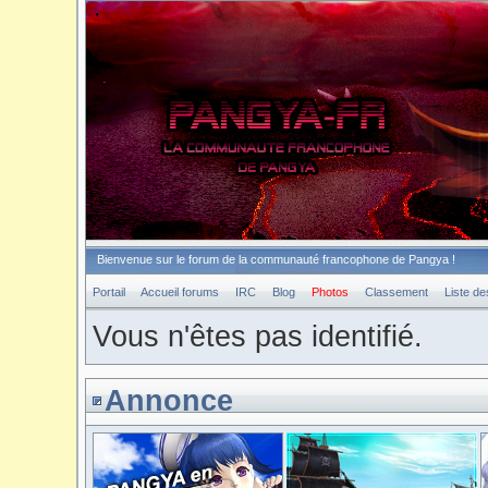
Bienvenue sur le forum de la communauté francophone de Pangya !
Portail
Accueil forums
IRC
Blog
Photos
Classement
Liste d
Vous n'êtes pas identifié.
Annonce