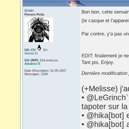
Dridri
Bon bon, cette semain
Pervers Poilu
(le casque et l'appare
Par contre, y'a pas un
US:
EBI
Dri
Senior D
EDIT: finalement je n
GG (RIP):
DriLovesLou
Tant pis, Enjoy.
Amateur E
Date d'inscription: 31-05-2007
Dernière modification 
Messages: 1559
(+Melisse) j
• @LeGrinch` 
tapoter sur la
• @hika[bot] 
• @hika[bot] 