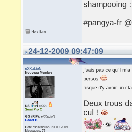
shampooing 
#pangya-fr @
Hors ligne
24-12-2009 09:47:09
eXXaLioN
j'sais pas ce qu'il m'
Nouveau Membre
persos
risque d'y avoir un cl
Deux trous da
US:
eXXa
Semi Pro C
cul !
GG (RIP):
eXXaLioN
Cadet B
Date d'inscription: 23-09-2009
Messages: 76