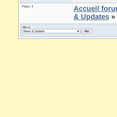
Pages:
1
Accueil for
& Updates
» 
Aller à