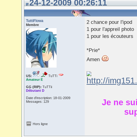
24-12-2009 00:26:11
TuttiFlowa
2 chance pour l'ipod
Membre
1 pour l'appreil photo
1 pour les écouteurs
*Prie*
Amen
US:
TuTTi
Amateur E
GG (RIP):
TuTTii
Débutant D
Date d'inscription: 18-01-2009
Je ne su
Messages: 129
sup
Hors ligne