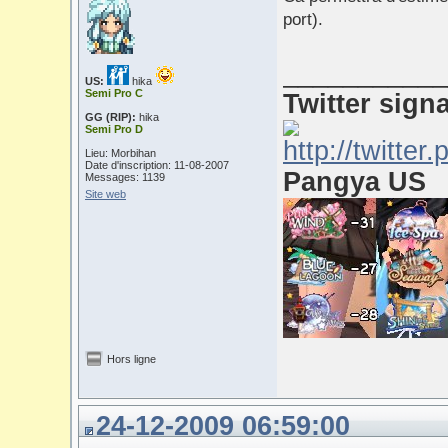
port).
___________
US:
hika
Semi Pro C
Twitter sign
GG (RIP):
hika
Semi Pro D
Lieu: Morbihan
Date d'inscription: 11-08-2007
Pangya US
Messages: 1139
Site web
Hors ligne
24-12-2009 06:59:00