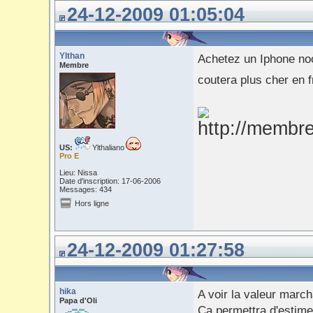
24-12-2009 01:05:04
Ylthan
Achetez un Iphone no
Membre
coutera plus cher en f
US:
Ylthaliano
Pro E
Lieu: Nissa
Date d'inscription: 17-06-2006
Messages: 434
Hors ligne
24-12-2009 01:27:58
hika
A voir la valeur march
Papa d'Oli
Ca permettra d'estime