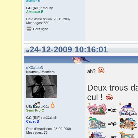
Senior E
GG (RIP):
mouny
Amateur E
Date d'inscription: 25-11-2007
Messages: 850
Hors ligne
24-12-2009 10:16:01
eXXaLioN
ah?
Nouveau Membre
Deux trous da
cul !
US:
eXXa
Semi Pro C
GG (RIP):
eXXaLioN
Cadet B
Date d'inscription: 23-09-2009
Messages: 76