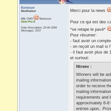
Barbouze
Merci pour la news
Modérateur
US:
OMG
Barbouze
Pour ce qui est des ca
Semi Pro E
Date d'inscription: 20-06-2006
*se retape le pavé*
Messages: 2537
Pour résumer:
- faut avoir un compte
- on reçoit un mail si
- il faut avoir plus de
et surtout:
Ntreev :
Winners will be as
mailing information
order to receive t
mailing information
requirements and li
approximately 6-8 
entries upon. Prize