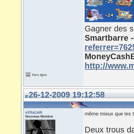
Gagner des s
Smartbarre 
referrer=762
MoneyCashB
http://www.
Hors ligne
26-12-2009 19:12:58
eXXaLioN
même mieux que les twi
Nouveau Membre
Deux trous da