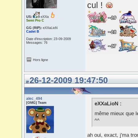
cul !
US:
eXXa
Semi Pro C
GG (RIP):
eXXaLioN
Cadet B
Date d'inscription: 23-09-2009
Messages: 76
Hors ligne
26-12-2009 19:47:50
alec_494
[OMG] Team
eXXaLioN :
même mieux que les
^^
ah oui, exact, j'ma tr