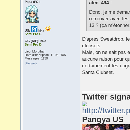
Papa d'Oli
alec_494 :
Donc, je me demand
retrouver avec les
13 ? (ça m'étonnera
US:
hika
Semi Pro C
D'après Sweatdrop, le
GG (RIP):
hika
Semi Pro D
clubsets.
Lieu: Morbihan
Mais, on ne sait pas en
Date d'inscription: 11-08-2007
aucune raison pour qu
Messages: 1139
Site web
certainement tes upgra
Santa Clubset.
___________
Twitter sign
Pangya US