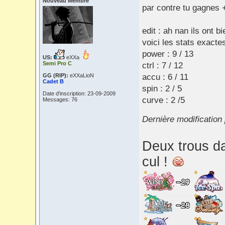
Nouveau Membre
par contre tu gagnes 
edit : ah nan ils ont b
voici les stats exactes
power : 9 / 13
US:
eXXa
Semi Pro C
ctrl : 7 / 12
GG (RIP):
eXXaLioN
accu : 6 / 11
Cadet B
spin : 2 / 5
Date d'inscription: 23-09-2009
curve : 2 /5
Messages: 76
Dernière modification
Deux trous da
cul !