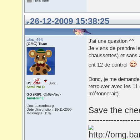
Hors ligne
26-12-2009 15:38:25
alec_494
J'ai une question ^^
[OMG] Team
Je viens de prendre le
chaussettes) et sans a
ont 12 de control
Donc, je me demande s
US:
Alec
retrouver avec les 11
Semi Pro D
m'étonnerait)
GG (RIP):
OMG-Alec-
Amateur E
Lieu: Luxembourg
Save the chee
Date d'inscription: 18-11-2006
Messages: 1197
------------------