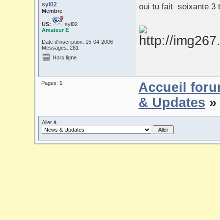
syl02
oui tu fait soixante 3 
Membre
US:
syl02
Amateur E
Date d'inscription: 15-04-2006
Messages: 281
Hors ligne
Pages:
1
Accueil for
& Updates
» 
Aller à