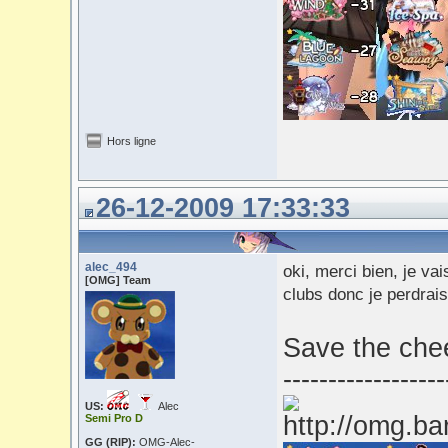
Hors ligne
26-12-2009 17:33:33
alec_494
oki, merci bien, je va
[OMG] Team
clubs donc je perdrais 
Save the chee
------------------
US:
Alec
Semi Pro D
GG (RIP):
OMG-Alec-