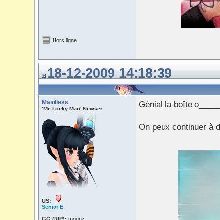
Hors ligne
18-12-2009 14:18:39
Mainlless
Génial la boîte o___
'Mr. Lucky Man' Newser
On peux continuer à 
US:
Senior E
GG (RIP):
mouny