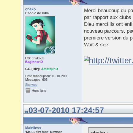
chako
Merci beaucoup du pos
Caddie de Hika
par rapport aux clubs
Dieu merci ils ont enf
nouveau parcours, peut
première version du 
Wait & see
US:
chako33
Beginner D
GG (RIP):
Amateur D
Date d'inscription: 10-10-2006
Messages: 606
Site web
Hors ligne
03-07-2010 17:24:57
Mainlless
'Mr. Lucky Man' Newser
chako :