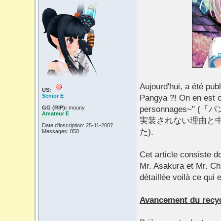
Aujourd'hui, a été publ
US:
Senior E
Pangya ?! On en est 
GG (RIP):
mouny
personnages~
Amateur E
実装されない理由と
Date d'inscription: 25-11-2007
た).
Messages: 850
Cet article consiste 
Mr. Asakura et Mr. Chi
détaillée voilà ce qui e
Avancement du recyc