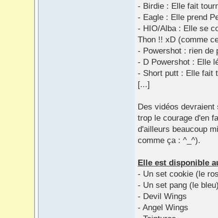
- Birdie : Elle fait tou
- Eagle : Elle prend 
- HIO/Alba : Elle se c
Thon !! xD (comme cel
- Powershot : rien de p
- D Powershot : Elle lé
- Short putt : Elle fai
[...]
Des vidéos devraient s
trop le courage d'en 
d'ailleurs beaucoup mi
comme ça : ^_^).
Elle est disponible a
- Un set cookie (le 
- Un set pang (le bleu)
- Devil Wings
- Angel Wings