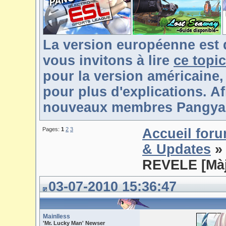
La version européenne est 
vous invitons à lire
ce topic
pour la version américaine,
pour plus d'explications. Af
nouveaux membres Pangya-F
Pages:
1
2
3
Accueil for
& Updates
»
REVELE [Màj
03-07-2010 15:36:47
Mainlless
'Mr. Lucky Man' Newser