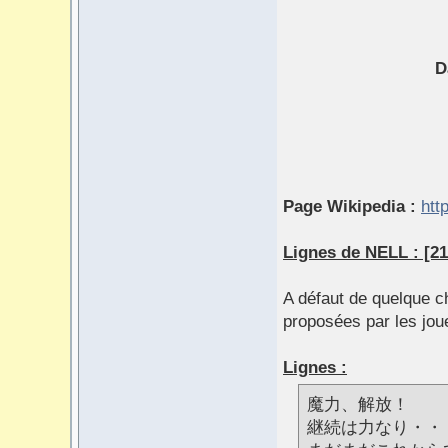
D
Page Wikipedia :
htt
Lignes de NELL : [21
A défaut de quelque ch
proposées par les joue
Lignes :
魔力、解放！
継続は力なり・・