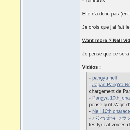
- Teintures
Elle n'a donc pas (enc
Je crois que j'ai fait 
Want more ? Nell vid
Je pense que ce sera 
Vidéos :
-
pangya nell
-
Japan PangYa N
chargement de Pan
-
Pangya 10th_char
pense qu'il s'agit 
-
Nell 10th charact
-
パンヤ新キャラ
les lyrical voices d