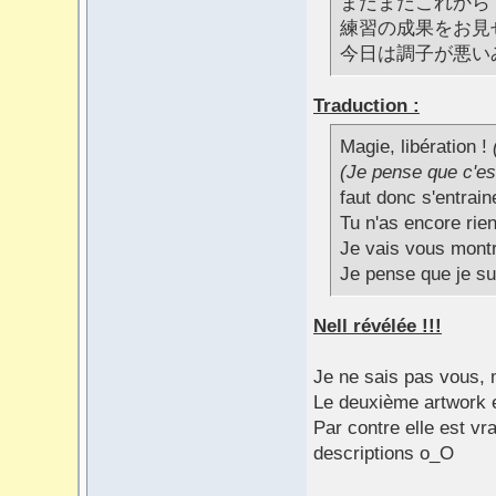
まだまだこれから
練習の成果をお見
今日は調子が悪い
Traduction :
Magie, libération !
(Je pense que c'est
faut donc s'entrain
Tu n'as encore rien
Je vais vous montr
Je pense que je su
Nell révélée !!!
Je ne sais pas vous, 
Le deuxième artwork 
Par contre elle est vra
descriptions o_O