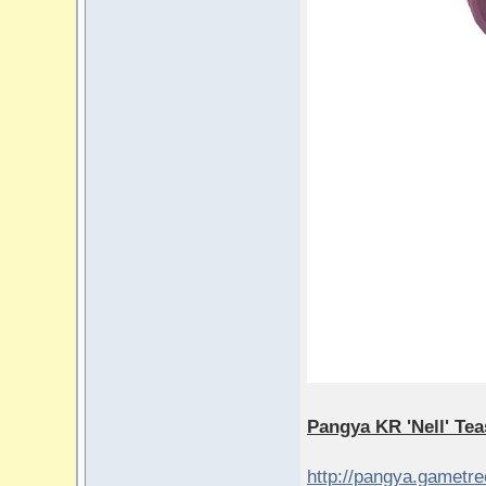
Pangya KR 'Nell' Tea
http://pangya.gametr