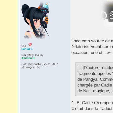
Longtemp source de my
US:
éclaircissement sur c
Senior E
occasion, une utilité~
GG (RIP):
mouny
Amateur E
Date d'inscription: 25-11-2007
[...]D'autres résid
Messages: 850
fragments apellés 
de Pangya. Comme 
chargée par Cadie 
de Nell, magique, a
"...Et Cadie récompens
C'était dans la traduct