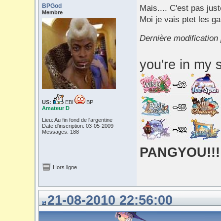
BPGod
Mais.... C'est pas just
Membre
Moi je vais ptet les g
Dernière modification
you're in my s
US:
EBI
BP
Amateur D
Lieu: Au fin fond de l'argentine
Date d'inscription: 03-05-2009
Messages: 188
PANGYOU!!!
Hors ligne
21-08-2010 22:56:00