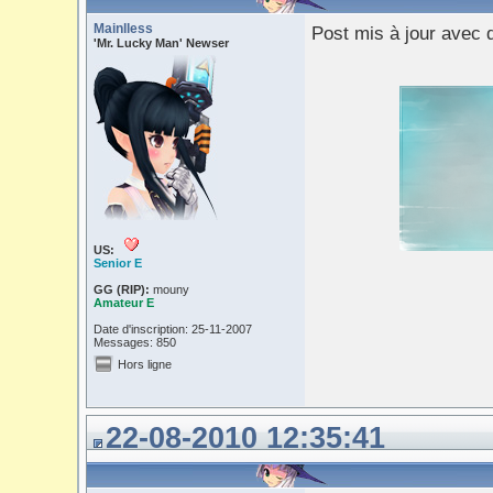
Mainlless
Post mis à jour avec 
'Mr. Lucky Man' Newser
US:
Senior E
GG (RIP):
mouny
Amateur E
Date d'inscription: 25-11-2007
Messages: 850
Hors ligne
22-08-2010 12:35:41