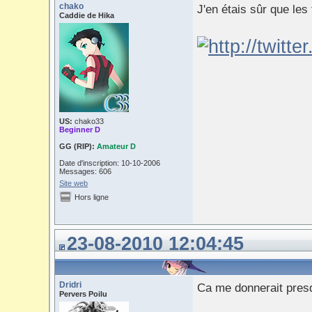
chako
J'en étais sûr que les
Caddie de Hika
US:
chako33
Beginner D
GG (RIP):
Amateur D
Date d'inscription: 10-10-2006
Messages: 606
Site web
Hors ligne
23-08-2010 12:04:45
Dridri
Ca me donnerait presq
Pervers Poilu