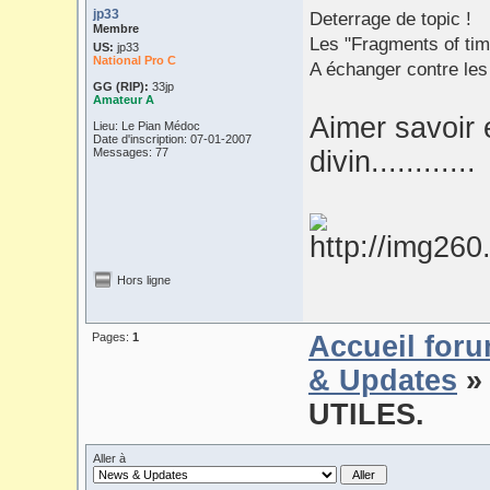
jp33
Deterrage de topic !
Membre
Les "Fragments of tim
US:
jp33
National Pro C
A échanger contre les
GG (RIP):
33jp
Amateur A
Aimer savoir 
Lieu: Le Pian Médoc
Date d'inscription: 07-01-2007
Messages: 77
divin............
Hors ligne
Pages:
1
Accueil for
& Updates
» 
UTILES.
Aller à