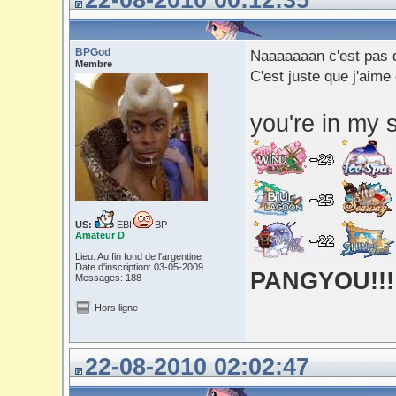
BPGod
Naaaaaaan c'est pas qu
Membre
C'est juste que j'aim
you're in my s
US:
EBI
BP
Amateur D
Lieu: Au fin fond de l'argentine
Date d'inscription: 03-05-2009
PANGYOU!!!
Messages: 188
Hors ligne
22-08-2010 02:02:47