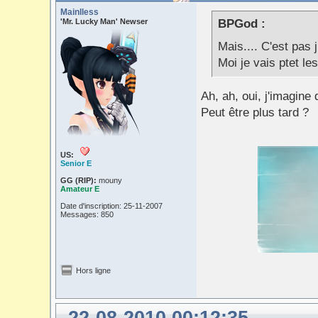
Mainlless
'Mr. Lucky Man' Newser
BPGod :
Mais.... C'est pas 
Moi je vais ptet le
Ah, ah, oui, j'imagine
Peut être plus tard ?
US:
Senior E
GG (RIP):
mouny
Amateur E
Date d'inscription: 25-11-2007
Messages: 850
Hors ligne
22-08-2010 00:12:35