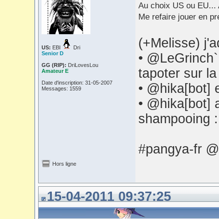
Au choix US ou EU...
Me refaire jouer en p
(+Melisse) j
US:
EBI
Dri
Senior D
• @LeGrinch` 
GG (RIP):
DriLovesLou
tapoter sur la
Amateur E
Date d'inscription: 31-05-2007
• @hika[bot] 
Messages: 1559
• @hika[bot] 
shampooing 
#pangya-fr @
Hors ligne
15-04-2011 09:37:25