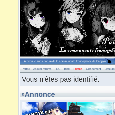
Bienvenue sur le forum de la communauté francophone de Pangya !
Portail
Accueil forums
IRC
Blog
Photos
Classement
Liste d
Vous n'êtes pas identifié.
Annonce