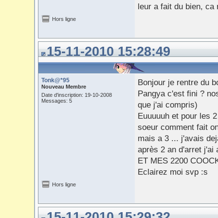
leur a fait du bien, ca
Hors ligne
15-11-2010 15:28:49
Tonk@*95
Bonjour je rentre du bo
Nouveau Membre
Pangya c'est fini ? no
Date d'inscription: 19-10-2008
Messages: 5
que j'ai compris)
Euuuuuh et pour les 2
soeur comment fait on 
mais a 3 ... j'avais de
après 2 an d'arret j'a
ET MES 2200 COOCKIES
Eclairez moi svp :s
Hors ligne
15-11-2010 15:29:32