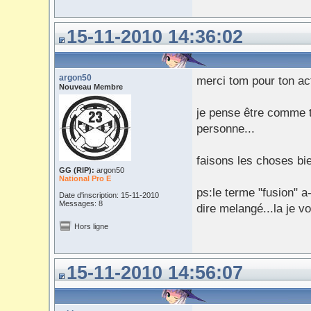
15-11-2010 14:36:02
argon50
merci tom pour ton ac
Nouveau Membre
je pense être comme to
personne...
faisons les choses bi
GG (RIP):
argon50
National Pro E
ps:le terme "fusion" a-
Date d'inscription: 15-11-2010
Messages: 8
dire melangé...la je v
Hors ligne
15-11-2010 14:56:07