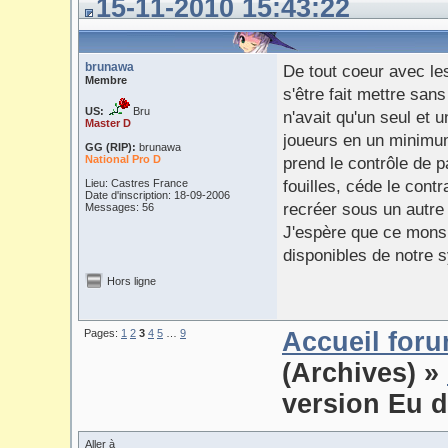
15-11-2010 15:43:22
brunawa
De tout coeur avec les
Membre
s'être fait mettre sa
US:
Bru
n'avait qu'un seul et
Master D
joueurs en un minimum
GG (RIP):
brunawa
National Pro D
prend le contrôle de p
Lieu: Castres France
fouilles, céde le cont
Date d'inscription: 18-09-2006
recréer sous un autre
Messages: 56
J'espère que ce monsi
disponibles de notre s
Hors ligne
Pages:
1
2
3
4
5
…
9
Accueil for
(Archives)
»
version Eu d
Aller à