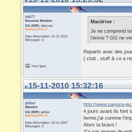
bibi77
Nouveau Membre
Macdrive :
GG (RIP):
bibicrew
National Pro C
Je ne comprend tou
Date d'inscription: 15-11-2010
l'envie ? GG ne ve
Messages: 6
Repartir avec des joue
( club , stuff & co a r
Hors ligne
15-11-2010 15:32:16
jabbar
http://www.pangya-eu.
Membre
4 jours avant ils font
GG (RIP):
jabbar
National Pro D
ferme,j'ai comme l'imp
Date d'inscription: 18-12-2007
Alors la bravo !
Messages: 6
Y'a pas moyen de porte