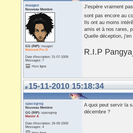
muugen
J'espère vraiment pas
Nouveau Membre
sont pas encore au cou
Ils ont au moins intér
amis et à nos rares, p
Quelle déception, j'en
GG (RIP):
muugen
R.I.P Pangy
National Pro D
Date d'inscription: 31-07-2009
Messages: 7
Hors ligne
15-11-2010 15:18:34
spacegreg
A quoi peut servir la
Nouveau Membre
décembre ?
GG (RIP):
spacegreg
Master A
Date d'inscription: 26-09-2009
Messages: 4
Hors ligne