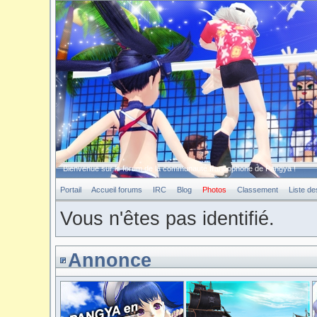
Bienvenue sur le forum de la communauté francophone de Pangya !
Portail
Accueil forums
IRC
Blog
Photos
Classement
Liste d
Vous n'êtes pas identifié.
Annonce