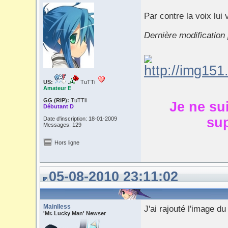
Par contre la voix lui
Dernière modification
US:
TuTTi
Amateur E
GG (RIP):
TuTTii
Je ne su
Débutant D
sup
Date d'inscription: 18-01-2009
Messages: 129
Hors ligne
05-08-2010 23:11:02
Mainlless
J'ai rajouté l'image du
'Mr. Lucky Man' Newser