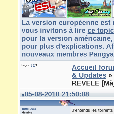
La version européenne est 
vous invitons à lire
ce topic
pour la version américaine,
pour plus d'explications. Af
nouveaux membres Pangya-F
Pages:
1
2
3
Accueil for
& Updates
»
REVELE [Màj
05-08-2010 21:50:08
TuttiFlowa
J'entends les torrents
Membre