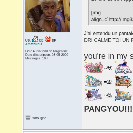
[img
align=c]http://img
J'ai entendu un panta
DRI CALME TOI UN 
US:
EBI
BP
Amateur D
Lieu: Au fin fond de l'argentine
you're in my s
Date d'inscription: 03-05-2009
Messages: 188
PANGYOU!!!
Hors ligne