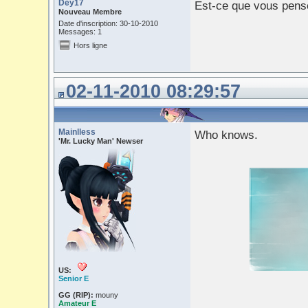
Dey17
Est-ce que vous pense
Nouveau Membre
Date d'inscription: 30-10-2010
Messages: 1
Hors ligne
02-11-2010 08:29:57
Mainlless
Who knows.
'Mr. Lucky Man' Newser
US:
Senior E
GG (RIP):
mouny
Amateur E