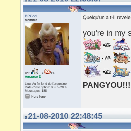
BPGod
Quelqu'un a t-il revel
Membre
you're in my s
US:
EBI
BP
Amateur D
PANGYOU!!!
Lieu: Au fin fond de l'argentine
Date d'inscription: 03-05-2009
Messages: 188
Hors ligne
21-08-2010 22:48:45