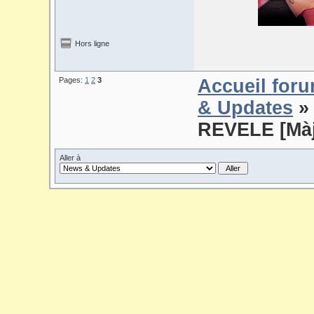
Hors ligne
Pages:
1
2
3
Accueil for
& Updates
»
REVELE [Màj
Aller à