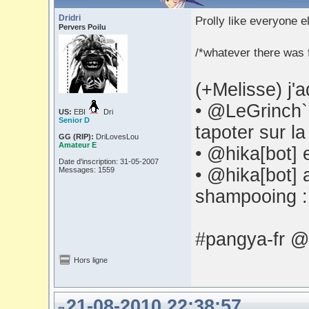
Dridri
Prolly like everyone e
Pervers Poilu
/*whatever there was f
(+Melisse) j
• @LeGrinch` 
US:
EBI
Dri
Senior D
tapoter sur la
GG (RIP):
DriLovesLou
Amateur E
• @hika[bot] 
Date d'inscription: 31-05-2007
• @hika[bot] 
Messages: 1559
shampooing 
#pangya-fr @
Hors ligne
21-08-2010 22:38:57