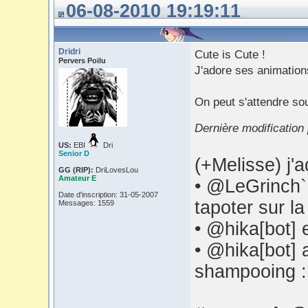
06-08-2010 19:19:11
Dridri
Cute is Cute !
Pervers Poilu
J'adore ses animations 
On peut s'attendre sou
Dernière modification 
US:
EBI
Dri
Senior D
(+Melisse) j
GG (RIP):
DriLovesLou
Amateur E
• @LeGrinch` 
Date d'inscription: 31-05-2007
tapoter sur la
Messages: 1559
• @hika[bot] 
• @hika[bot] 
shampooing 