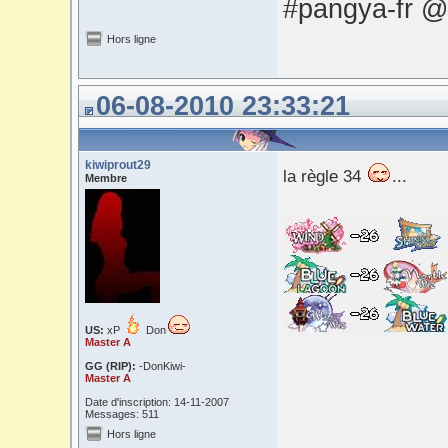
#pangya-fr @
Hors ligne
06-08-2010 23:33:21
kiwiprout29
la règle 34
...
Membre
US:
xP
Don
Master A
GG (RIP):
-DonKiwi-
Master A
Date d'inscription: 14-11-2007
Messages: 511
Hors ligne