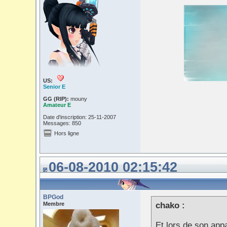
US:
Senior E
GG (RIP):
mouny
Amateur E
Date d'inscription: 25-11-2007
Messages: 850
Hors ligne
06-08-2010 02:15:42
BPGod
Membre
chako :
Et lors de son app