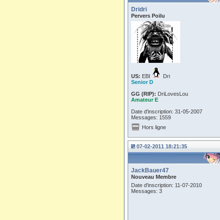
Dridri
Pervers Poilu
US:
EBI
Dri
Senior D
GG (RIP):
DriLovesLou
Amateur E
Date d'inscription: 31-05-2007
Messages: 1559
Hors ligne
07-02-2011 18:21:35
JackBauer47
Nouveau Membre
Date d'inscription: 11-07-2010
Messages: 3