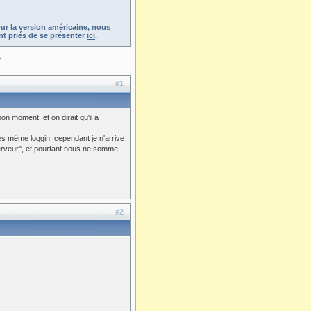
ur la version américaine, nous
t priés de se présenter
ici
.
e
#1
n moment, et on dirait qu'il a
les même loggin, cependant je n'arrive
rveur", et pourtant nous ne somme
#2