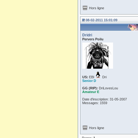
Hors ligne
08-02-2011 15:01:09
Dridri
Pervers Poilu
US:
EBI
Dri
Senior D
GG (RIP):
DriLovesLou
Amateur E
Date d'inscription: 31-05-2007
Messages: 1559
Hors ligne