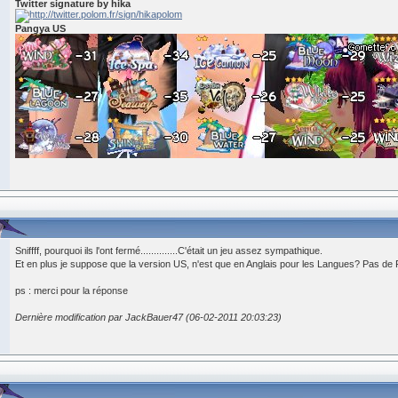
Twitter signature by hika
Pangya US
Sniffff, pourquoi ils l'ont fermé..............C'était un jeu assez sympathique.
Et en plus je suppose que la version US, n'est que en Anglais pour les Langues? Pas de
ps : merci pour la réponse
Dernière modification par JackBauer47 (06-02-2011 20:03:23)