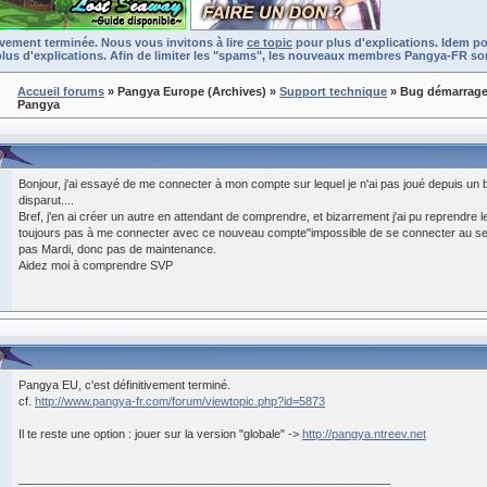
ivement terminée. Nous vous invitons à lire
ce topic
pour plus d'explications. Idem po
lus d'explications. Afin de limiter les "spams", les nouveaux membres Pangya-FR son
Accueil forums
» Pangya Europe (Archives)
»
Support technique
» Bug démarrag
Pangya
Bonjour, j'ai essayé de me connecter à mon compte sur lequel je n'ai pas joué depuis un bo
disparut....
Bref, j'en ai créer un autre en attendant de comprendre, et bizarrement j'ai pu reprendre 
toujours pas à me connecter avec ce nouveau compte"impossible de se connecter au se
pas Mardi, donc pas de maintenance.
Aidez moi à comprendre SVP
Pangya EU, c'est définitivement terminé.
cf.
http://www.pangya-fr.com/forum/viewtopic.php?id=5873
Il te reste une option : jouer sur la version "globale" ->
http://pangya.ntreev.net
_________________________________________________________