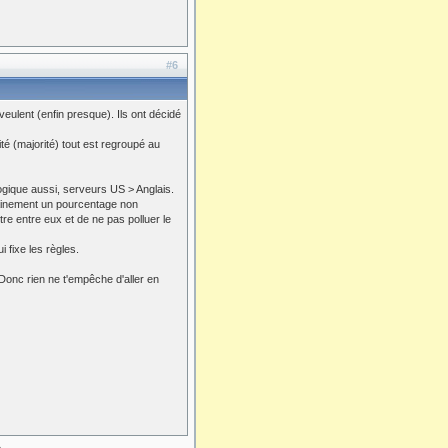
#6
 veulent (enfin presque). Ils ont décidé
é (majorité) tout est regroupé au
ogique aussi, serveurs US > Anglais.
rtainement un pourcentage non
tre entre eux et de ne pas polluer le
 fixe les règles.
 Donc rien ne t'empêche d'aller en