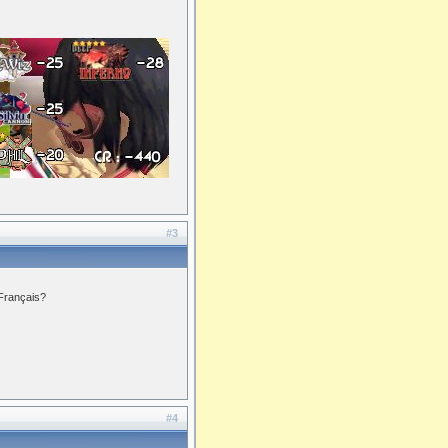
#3
 Français?
#4