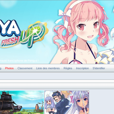
unauté francophone de Pangya !
g
Photos
Classement
Liste des membres
Règles
Inscription
S'identifier