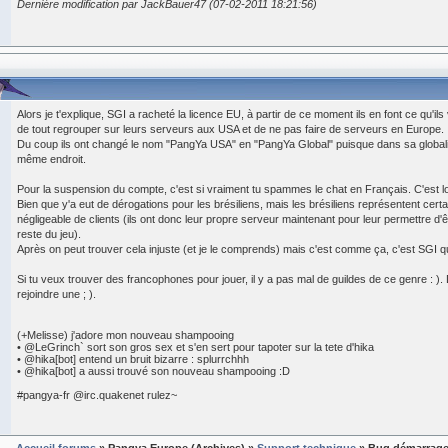
Dernière modification par JackBauer47 (07-02-2011 18:21:56)
Alors je t'explique, SGI a racheté la licence EU, à partir de ce moment ils en font ce qu'ils
de tout regrouper sur leurs serveurs aux USA et de ne pas faire de serveurs en Europe.
Du coup ils ont changé le nom "PangYa USA" en "PangYa Global" puisque dans sa globalit
même endroit.
Pour la suspension du compte, c'est si vraiment tu spammes le chat en Français. C'est l
Bien que y'a eut de dérogations pour les brésiliens, mais les brésiliens représentent ce
négligeable de clients (ils ont donc leur propre serveur maintenant pour leur permettre d'ê
reste du jeu).
Après on peut trouver cela injuste (et je le comprends) mais c'est comme ça, c'est SGI qui
Si tu veux trouver des francophones pour jouer, il y a pas mal de guildes de ce genre : ).
rejoindre une ; ).
(+Melisse) j'adore mon nouveau shampooing
• @LeGrinch` sort son gros sex et s'en sert pour tapoter sur la tete d'hika
• @hika[bot] entend un bruit bizarre : splurrchhh
• @hika[bot] a aussi trouvé son nouveau shampooing :D
#pangya-fr @irc.quakenet rulez~