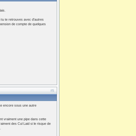
ais.
i tu te retrouves avec d'autres
uspension de compte de quelques
#5
iste encore sous une autre
ant vraiment une pipe dans cette
raiment des Cul Laid si le risque de
.