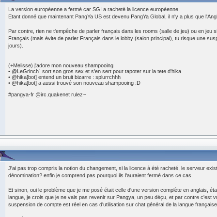
La version européenne a fermé car SGI a racheté la licence européenne.
Etant donné que maintenant PangYa US est devenu PangYa Global, il n'y a plus que l'Angl
Par contre, rien ne t'empêche de parler français dans les rooms (salle de jeu) ou en jeu s
Français (mais évite de parler Français dans le lobby (salon principal), tu risque une s
jours).
(+Melisse) j'adore mon nouveau shampooing
• @LeGrinch` sort son gros sex et s'en sert pour tapoter sur la tete d'hika
• @hika[bot] entend un bruit bizarre : splurrchhh
• @hika[bot] a aussi trouvé son nouveau shampooing :D
#pangya-fr @irc.quakenet rulez~
J'ai pas trop compris la notion du changement, si la licence à été racheté, le serveur ex
dénomination? enfin je comprend pas pourquoi ils l'auraient fermé dans ce cas.
Et sinon, oui le problème que je me posé était celle d'une version complète en anglais, ét
langue, je crois que je ne vais pas revenir sur Pangya, un peu déçu, et par contre c'est v
suspension de compte est réel en cas d'utilisation sur chat général de la langue française