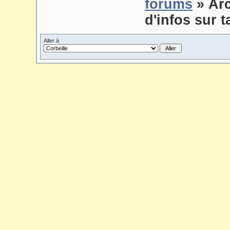
forums
» Ar
d'infos sur t
Aller à