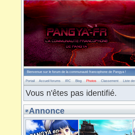
Bienvenue sur le forum de la communauté francophone de Pangya !
Portail
Accueil forums
IRC
Blog
Photos
Classement
Liste d
Vous n'êtes pas identifié.
Annonce