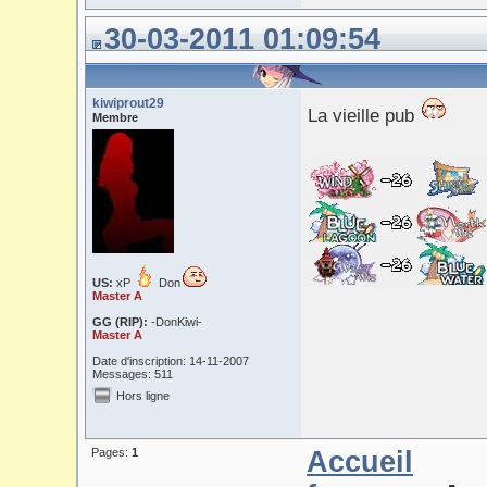
30-03-2011 01:09:54
kiwiprout29
La vieille pub
Membre
US:
xP
Don
Master A
GG (RIP):
-DonKiwi-
Master A
Date d'inscription: 14-11-2007
Messages: 511
Hors ligne
Pages:
1
Accueil