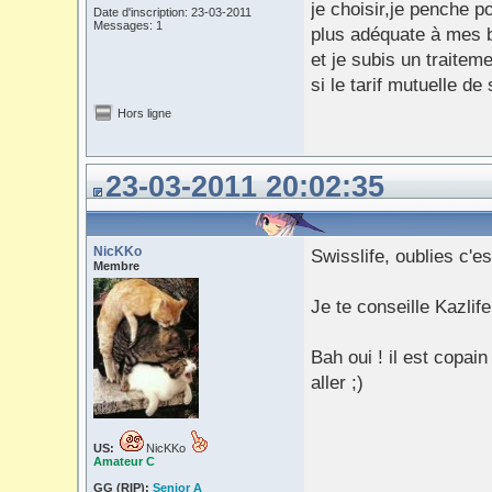
je choisir,je penche po
Date d'inscription: 23-03-2011
Messages: 1
plus adéquate à mes b
et je subis un traitem
si le tarif mutuelle 
Hors ligne
23-03-2011 20:02:35
NicKKo
Swisslife, oublies c'es
Membre
Je te conseille Kazlife
Bah oui ! il est copa
aller ;)
US:
NicKKo
Amateur C
GG (RIP):
Senior A