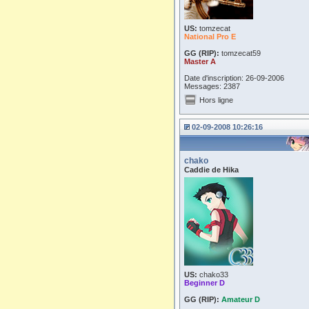
US:
tomzecat
National Pro E
GG (RIP):
tomzecat59
Master A
Date d'inscription: 26-09-2006
Messages: 2387
Hors ligne
02-09-2008 10:26:16
chako
Caddie de Hika
US:
chako33
Beginner D
GG (RIP):
Amateur D