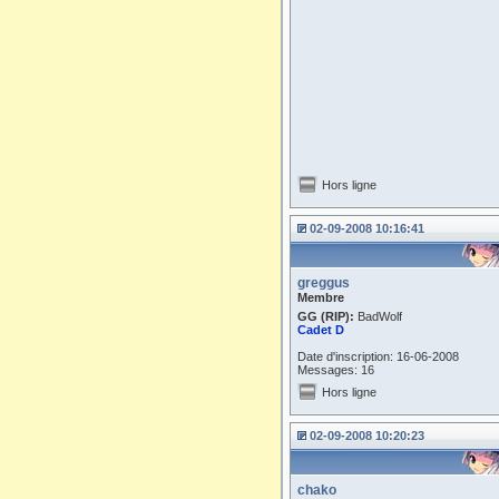
Hors ligne
02-09-2008 10:16:41
greggus
Membre
GG (RIP):
BadWolf
Cadet D
Date d'inscription: 16-06-2008
Messages: 16
Hors ligne
02-09-2008 10:20:23
chako