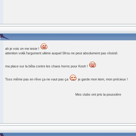
ah je vois on me teste !
attention voilà l'argument ultime auquel Sfrou ne peut absolument pas résisté:
ma place sur la bêta contre les chaos horns pour Kooh !
Tsss même pas en rêve ça ne vaut pas ça
je garde mon item, mon précieux !
Mes clubs ont pris la poussière