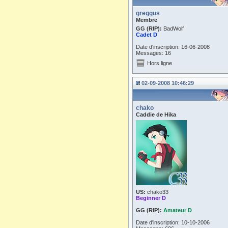
greggus
Membre
GG (RIP):
BadWolf
Cadet D
Date d'inscription: 16-06-2008
Messages: 16
Hors ligne
02-09-2008 10:46:29
chako
Caddie de Hika
US:
chako33
Beginner D
GG (RIP):
Amateur D
Date d'inscription: 10-10-2006