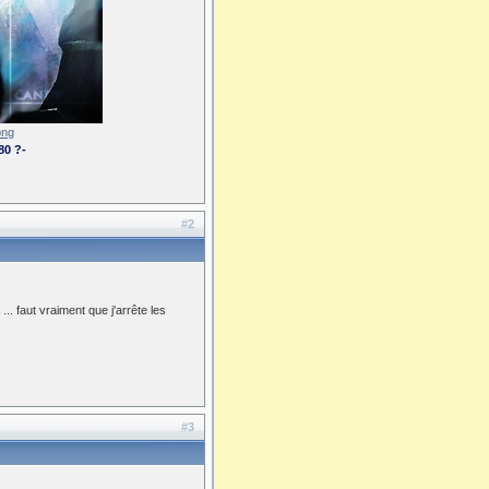
80 ?-
#2
.. faut vraiment que j'arrête les
#3