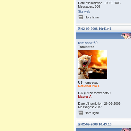
Date d'inscription: 10-10-2006
Messages: 606
Site web
Hors ligne
02-09-2008 10:41:41
tomzecat59
Tominator
US:
tomzecat
National Pro E
GG (RIP):
tomzecat59
Master A
Date d'inscription: 26-09-2006
Messages: 2387
Hors ligne
02-09-2008 10:43:16