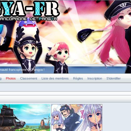
unauté francophone de Pangya !
g
Photos
Classement
Liste des membres
Règles
Inscription
S'identifier