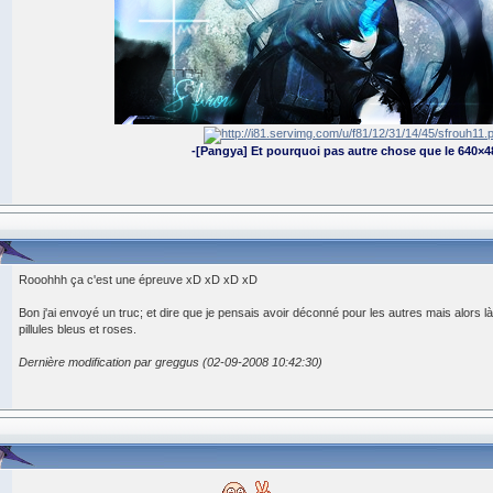
-[Pangya] Et pourquoi pas autre chose que le 640×4
Rooohhh ça c'est une épreuve xD xD xD xD
Bon j'ai envoyé un truc; et dire que je pensais avoir déconné pour les autres mais alors là .
pillules bleus et roses.
Dernière modification par greggus (02-09-2008 10:42:30)