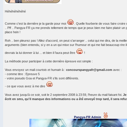
Héhéhéhéhéhé
Comme c'est la dernière je la garde pour moi
. Quelle fourberie de vous faire croire
.. Pff .. Pangya-FR ça me prends tellement de temps que je peux bien me faire plaisir un pe
place hein !
Roh .. ben pleurez pas ! Allez d'accord, on peut s'arranger .. celui qui me dira, de la meill
arguments (bien entendu, si y en a un qui mise sur l'humour et qui me fait beaucoup rire i
devrais la lui donner à lui ... et bien il l'aura peut être
!
La méthode pour participer à cette dernière épreuve est simple :
Vous envoyez un mail
courtois et humain
à :
concourspangyafr@gmail.com
avec :
- comme titre : Epreuve 5
- votre pseudo Goa et Pangya-FR s'ils sont différents.
- ce que vous avez à me dire
Vous avez jusqu'à ce soir, soit le 2 septembre 2008 à 23:59, l'heure du mail faisant foi.
Je
écrit en sms, qu'il manque des informations ou a été envoyé trop tard, il sera refu
Pangya-FR Admin