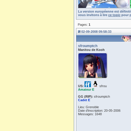
La version européenne est définit
vous invitons à lire
ce topic
pour p
Pages:
1
02-09-2008 09:58:33
sfroumptch
Manitou de Kooh
US:
sfrou
Amateur E
GG (RIP):
sfroumptch
Cadet E
Lieu: Grenoble
Date d'inscription: 20-05-2006
Messages: 1648