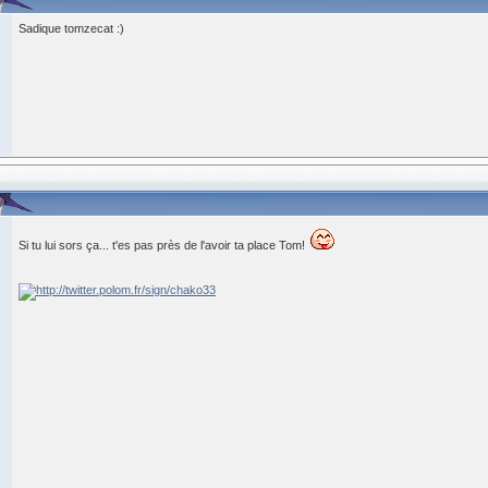
Sadique tomzecat :)
Si tu lui sors ça... t'es pas près de l'avoir ta place Tom!