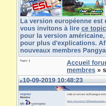
La version européenne est 
vous invitons à lire
ce topic
pour la version américaine,
pour plus d'explications. Af
nouveaux membres Pangya-F
Pages:
1
Accueil for
membres
» s
10-09-2019 10:48:23
vegetax
voila un serveur actif pangya ext
Membre
https://extremv2.000webhostapp
US:
ryanvegetax