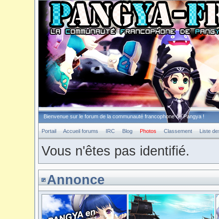
Bienvenue sur le forum de la communauté francophone de Pangya !
Portail
Accueil forums
IRC
Blog
Photos
Classement
Liste d
Vous n'êtes pas identifié.
Annonce