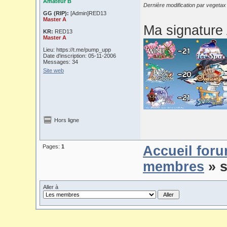
Amateur B
Dernière modification par vegetax
GG (RIP):
[Admin]RED13
Master A
Ma signature 
KR:
RED13
Master A
Lieu: https://t.me/pump_upp
Date d'inscription: 05-11-2006
Messages: 34
Site web
Hors ligne
Pages:
1
Accueil for
membres
» s
Aller à